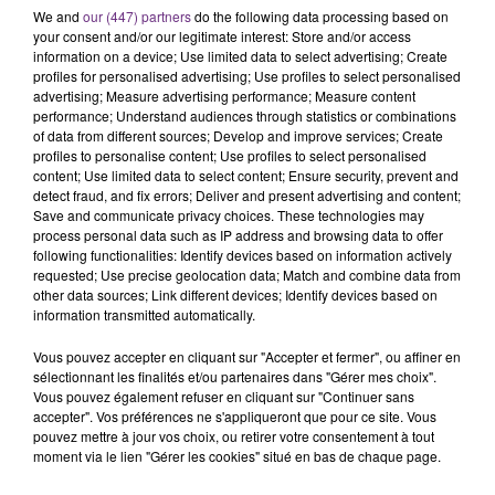
C'était l'une des institutions du centre-ville
We and
our (447) partners
do the following data processing based on
rémois. Le magasin JouéClub est contraint de
your consent and/or our legitimate interest: Store and/or access
information on a device; Use limited data to select advertising; Create
fermer ses portes.
TITRES DIFFUSÉS
profiles for personalised advertising; Use profiles to select personalised
advertising; Measure advertising performance; Measure content
performance; Understand audiences through statistics or combinations
of data from different sources; Develop and improve services; Create
11h04
11h04
11h02
11h02
profiles to personalise content; Use profiles to select personalised
content; Use limited data to select content; Ensure security, prevent and
detect fraud, and fix errors; Deliver and present advertising and content;
Save and communicate privacy choices. These technologies may
process personal data such as IP address and browsing data to offer
following functionalities: Identify devices based on information actively
requested; Use precise geolocation data; Match and combine data from
other data sources; Link different devices; Identify devices based on
information transmitted automatically.
Vous pouvez accepter en cliquant sur "Accepter et fermer", ou affiner en
SHANIA TWAIN
JEREMY FREROT
sélectionnant les finalités et/ou partenaires dans "Gérer mes choix".
That Don't Impress Me
Frerot
Vous pouvez également refuser en cliquant sur "Continuer sans
Much
accepter". Vos préférences ne s'appliqueront que pour ce site. Vous
pouvez mettre à jour vos choix, ou retirer votre consentement à tout
moment via le lien "Gérer les cookies" situé en bas de chaque page.
10h58
10h58
10h55
10h55