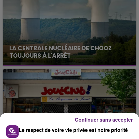
LA CENTRALE NUCLÉAIRE DE CHOOZ
TOUJOURS À L'ARRÊT
Cela fait déjà une semaine que la centrale
nucléaire ardennaise est à l'arrêt. Une situation
justifiée par la sécheresse intense qui est toujours
présente.
Continuer sans accepter
LE MAGASIN JOUÉCLUB DE REIMS FERME
Le respect de votre vie privée est notre priorité
SES PORTES