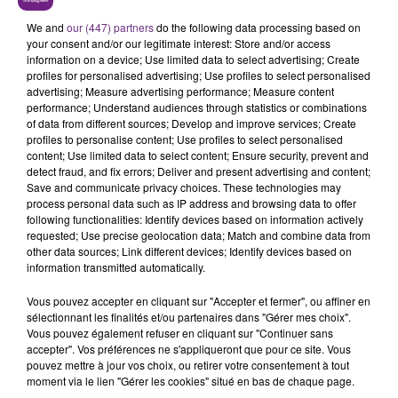
L'INSPECTION DU TRAVAIL RAPPELLE À
L'ORDRE SUR LES CONDITIONS DE...
We and
our (447) partners
do the following data processing based on
your consent and/or our legitimate interest: Store and/or access
Alors que les dates de début des vendange 2026
information on a device; Use limited data to select advertising; Create
s'est avéré être plus précoce que prévu,
profiles for personalised advertising; Use profiles to select personalised
l'inspection du Travail en profite pour rappeler
advertising; Measure advertising performance; Measure content
TITRES DIFFUSÉS
performance; Understand audiences through statistics or combinations
les conditions de...
of data from different sources; Develop and improve services; Create
profiles to personalise content; Use profiles to select personalised
content; Use limited data to select content; Ensure security, prevent and
1h29
1h29
1h26
1h26
detect fraud, and fix errors; Deliver and present advertising and content;
Save and communicate privacy choices. These technologies may
process personal data such as IP address and browsing data to offer
following functionalities: Identify devices based on information actively
requested; Use precise geolocation data; Match and combine data from
other data sources; Link different devices; Identify devices based on
information transmitted automatically.
Vous pouvez accepter en cliquant sur "Accepter et fermer", ou affiner en
sélectionnant les finalités et/ou partenaires dans "Gérer mes choix".
Vous pouvez également refuser en cliquant sur "Continuer sans
LADY GAGA
VITAA
accepter". Vos préférences ne s'appliqueront que pour ce site. Vous
Bad Romance
Ca Fait Mal
pouvez mettre à jour vos choix, ou retirer votre consentement à tout
moment via le lien "Gérer les cookies" situé en bas de chaque page.