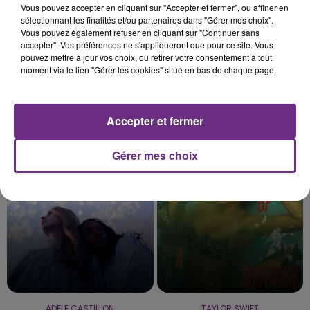
Vous pouvez accepter en cliquant sur "Accepter et fermer", ou affiner en
sélectionnant les finalités et/ou partenaires dans "Gérer mes choix".
Vous pouvez également refuser en cliquant sur "Continuer sans
accepter". Vos préférences ne s'appliqueront que pour ce site. Vous
pouvez mettre à jour vos choix, ou retirer votre consentement à tout
moment via le lien "Gérer les cookies" situé en bas de chaque page.
Accepter et fermer
TEMPER CITY
NATHALIE IMBRUGLIA
Self Aware
Torn
Gérer mes choix
5h52
5h52
5h49
5h49
ADELE CASTILLON
TAYLOR SWIFT