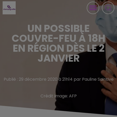
UN POSSIBLE
COUVRE-FEU À 18H
EN RÉGION DÈS LE 2
JANVIER
Publié : 29 décembre 2020 à 21h14 par Pauline Saintive
Crédit image:
AFP