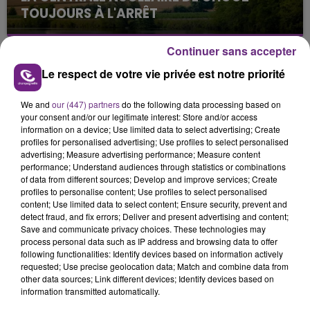
TOUJOURS À L'ARRÊT
Cela fait déjà une semaine que la centrale
nucléaire ardennaise est à l'arrêt. Une situation
Continuer sans accepter
justifiée par la sécheresse intense qui est toujours
Le respect de votre vie privée est notre priorité
présente.
We and
our (447) partners
do the following data processing based on
your consent and/or our legitimate interest: Store and/or access
information on a device; Use limited data to select advertising; Create
profiles for personalised advertising; Use profiles to select personalised
advertising; Measure advertising performance; Measure content
performance; Understand audiences through statistics or combinations
LE MAGASIN JOUÉCLUB DE REIMS FERME
of data from different sources; Develop and improve services; Create
SES PORTES
profiles to personalise content; Use profiles to select personalised
C'était l'une des institutions du centre-ville
content; Use limited data to select content; Ensure security, prevent and
detect fraud, and fix errors; Deliver and present advertising and content;
rémois. Le magasin JouéClub est contraint de
Save and communicate privacy choices. These technologies may
fermer ses portes.
process personal data such as IP address and browsing data to offer
TITRES DIFFUSÉS
following functionalities: Identify devices based on information actively
requested; Use precise geolocation data; Match and combine data from
other data sources; Link different devices; Identify devices based on
6h00
6h00
5h56
5h56
information transmitted automatically.