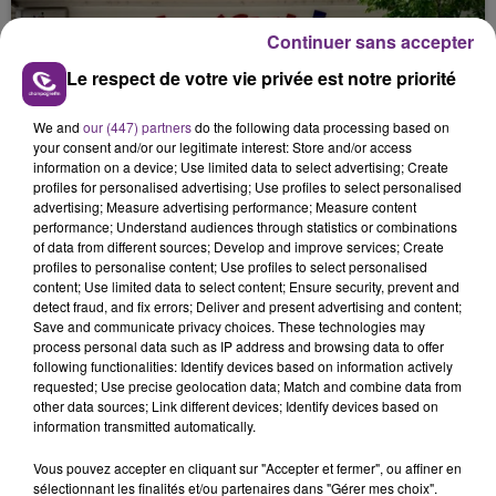
présente.
Continuer sans accepter
Le respect de votre vie privée est notre priorité
We and
our (447) partners
do the following data processing based on
your consent and/or our legitimate interest: Store and/or access
LE MAGASIN JOUÉCLUB DE REIMS FERME
information on a device; Use limited data to select advertising; Create
SES PORTES
profiles for personalised advertising; Use profiles to select personalised
C'était l'une des institutions du centre-ville
advertising; Measure advertising performance; Measure content
performance; Understand audiences through statistics or combinations
rémois. Le magasin JouéClub est contraint de
of data from different sources; Develop and improve services; Create
fermer ses portes.
profiles to personalise content; Use profiles to select personalised
TITRES DIFFUSÉS
content; Use limited data to select content; Ensure security, prevent and
detect fraud, and fix errors; Deliver and present advertising and content;
Save and communicate privacy choices. These technologies may
process personal data such as IP address and browsing data to offer
21h08
21h08
21h04
21h04
following functionalities: Identify devices based on information actively
requested; Use precise geolocation data; Match and combine data from
other data sources; Link different devices; Identify devices based on
information transmitted automatically.
Vous pouvez accepter en cliquant sur "Accepter et fermer", ou affiner en
sélectionnant les finalités et/ou partenaires dans "Gérer mes choix".