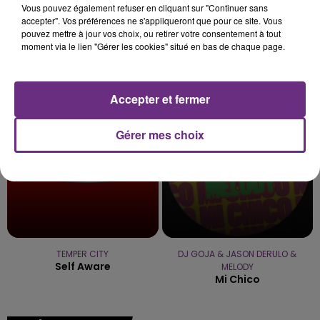
Vous pouvez également refuser en cliquant sur "Continuer sans
accepter". Vos préférences ne s'appliqueront que pour ce site. Vous
pouvez mettre à jour vos choix, ou retirer votre consentement à tout
moment via le lien "Gérer les cookies" situé en bas de chaque page.
TAYLOR SWIFT
JUSTIN TIMBERLAKE
I Knew It, I Knew You
What Goes Around...
Comes Around
Accepter et fermer
21h01
21h01
20h59
20h59
Gérer mes choix
TEMPER CITY
DJ GOJA & JASON DERULO &
Self Aware
MELODY
Mi Chico