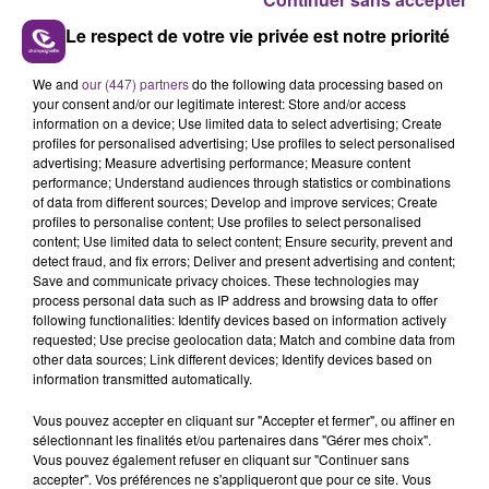
Le respect de votre vie privée est notre priorité
We and
our (447) partners
do the following data processing based on
LE MAGASIN JOUÉCLUB DE REIMS FERME
your consent and/or our legitimate interest: Store and/or access
information on a device; Use limited data to select advertising; Create
SES PORTES
profiles for personalised advertising; Use profiles to select personalised
C'était l'une des institutions du centre-ville
advertising; Measure advertising performance; Measure content
performance; Understand audiences through statistics or combinations
rémois. Le magasin JouéClub est contraint de
of data from different sources; Develop and improve services; Create
fermer ses portes.
profiles to personalise content; Use profiles to select personalised
TITRES DIFFUSÉS
content; Use limited data to select content; Ensure security, prevent and
detect fraud, and fix errors; Deliver and present advertising and content;
Save and communicate privacy choices. These technologies may
14h30
14h30
14h26
14h26
process personal data such as IP address and browsing data to offer
following functionalities: Identify devices based on information actively
requested; Use precise geolocation data; Match and combine data from
other data sources; Link different devices; Identify devices based on
information transmitted automatically.
Vous pouvez accepter en cliquant sur "Accepter et fermer", ou affiner en
sélectionnant les finalités et/ou partenaires dans "Gérer mes choix".
Vous pouvez également refuser en cliquant sur "Continuer sans
accepter". Vos préférences ne s'appliqueront que pour ce site. Vous