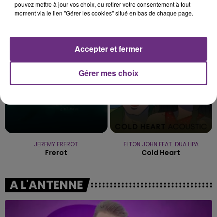
pouvez mettre à jour vos choix, ou retirer votre consentement à tout
moment via le lien "Gérer les cookies" situé en bas de chaque page.
MUSE
CALVIN HARRIS
Nightshift Superstar
How Deep Is Your Love
14h24
14h24
14h20
14h20
Accepter et fermer
Gérer mes choix
JEREMY FREROT
ELTON JOHN FEAT. DUA LIPA
Frerot
Cold Heart
A L'ANTENNE