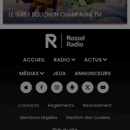
LE SUPER BOUCHON CHAMPAGNE FM
avec La Famille Champagne FM, à 8H10
ACCUEIL
RADIO
ACTUS
MÉDIAS
JEUX
ANNONCEURS
Contacts
Règlements
Recrutement
Mentions Légales
Gestion des cookies
Plan du site