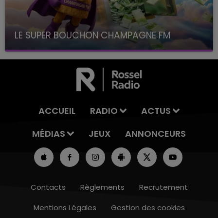
LE SUPER BOUCHON CHAMPAGNE FM
avec La Famille Champagne FM, à 8H10
ACCUEIL
RADIO
ACTUS
MÉDIAS
JEUX
ANNONCEURS
Contacts
Règlements
Recrutement
Mentions Légales
Gestion des cookies