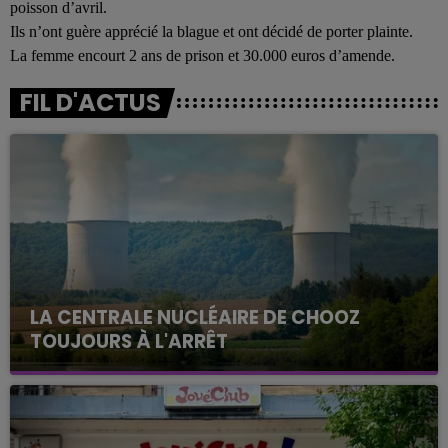
poisson d’avril.
Ils n’ont guère apprécié la blague et ont décidé de porter plainte.
La femme encourt 2 ans de prison et 30.000 euros d’amende.
FIL D'ACTUS
LA CENTRALE NUCLÉAIRE DE CHOOZ
TOUJOURS À L'ARRÊT
Cela fait déjà une semaine que la centrale
nucléaire ardennaise est à l'arrêt. Une situation
justifiée par la sécheresse intense qui est toujours
présente.