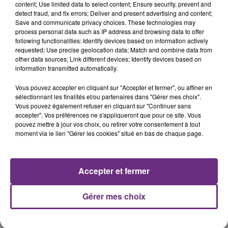
content; Use limited data to select content; Ensure security, prevent and
detect fraud, and fix errors; Deliver and present advertising and content;
Save and communicate privacy choices. These technologies may
THE WEEKND
TEDDYBEAR
process personal data such as IP address and browsing data to offer
Blinding Lights
Chaussures Roses
following functionalities: Identify devices based on information actively
requested; Use precise geolocation data; Match and combine data from
8h24
8h24
8h21
8h21
other data sources; Link different devices; Identify devices based on
information transmitted automatically.
Vous pouvez accepter en cliquant sur "Accepter et fermer", ou affiner en
sélectionnant les finalités et/ou partenaires dans "Gérer mes choix".
Vous pouvez également refuser en cliquant sur "Continuer sans
accepter". Vos préférences ne s'appliqueront que pour ce site. Vous
pouvez mettre à jour vos choix, ou retirer votre consentement à tout
moment via le lien "Gérer les cookies" situé en bas de chaque page.
MARINA KAYE
BEBE REXHA
Accepter et fermer
Homeless
New Religion
Gérer mes choix
A L'ANTENNE