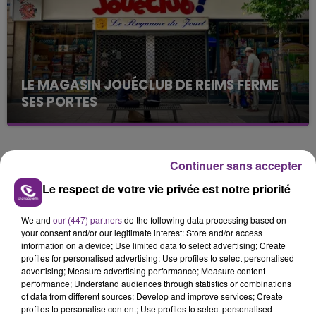
LE MAGASIN JOUÉCLUB DE REIMS FERME
SES PORTES
C'était l'une des institutions du centre-ville
rémois. Le magasin JouéClub est contraint de
fermer ses portes.
TITRES DIFFUSÉS
Continuer sans accepter
Le respect de votre vie privée est notre priorité
8h30
8h30
8h27
8h27
We and
our (447) partners
do the following data processing based on
your consent and/or our legitimate interest: Store and/or access
information on a device; Use limited data to select advertising; Create
profiles for personalised advertising; Use profiles to select personalised
advertising; Measure advertising performance; Measure content
performance; Understand audiences through statistics or combinations
of data from different sources; Develop and improve services; Create
profiles to personalise content; Use profiles to select personalised