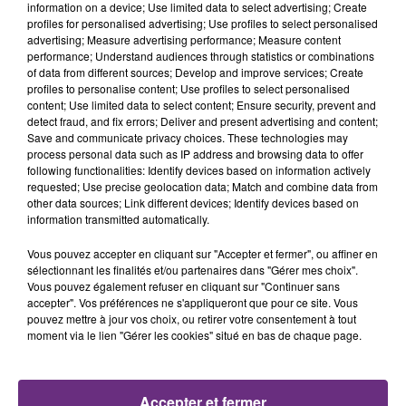
TITRES DIFFUSÉS
information on a device; Use limited data to select advertising; Create
profiles for personalised advertising; Use profiles to select personalised
advertising; Measure advertising performance; Measure content
performance; Understand audiences through statistics or combinations
5h23
5h23
5h19
5h19
of data from different sources; Develop and improve services; Create
profiles to personalise content; Use profiles to select personalised
content; Use limited data to select content; Ensure security, prevent and
detect fraud, and fix errors; Deliver and present advertising and content;
Save and communicate privacy choices. These technologies may
process personal data such as IP address and browsing data to offer
following functionalities: Identify devices based on information actively
requested; Use precise geolocation data; Match and combine data from
other data sources; Link different devices; Identify devices based on
information transmitted automatically.
LANA DEL REY
ZAHO & MC SOLAAR
Vous pouvez accepter en cliquant sur "Accepter et fermer", ou affiner en
Summertime Sadness
Comme Caroline
sélectionnant les finalités et/ou partenaires dans "Gérer mes choix".
Vous pouvez également refuser en cliquant sur "Continuer sans
5h17
5h17
5h13
5h13
accepter". Vos préférences ne s'appliqueront que pour ce site. Vous
pouvez mettre à jour vos choix, ou retirer votre consentement à tout
moment via le lien "Gérer les cookies" situé en bas de chaque page.
Accepter et fermer