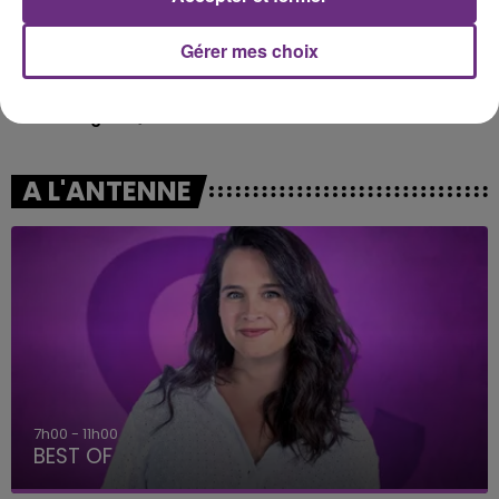
Gérer mes choix
AVA MAX
MYLES SMITH & NIALL HORAN
Kings & Queens
Drive Safe
A L'ANTENNE
7h00 - 11h00
BEST OF