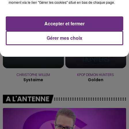
Much
moment via le lien "Gérer les cookies" situé en bas de chaque page.
10h58
10h58
10h55
10h55
Accepter et fermer
Gérer mes choix
CHRISTOPHE WILLEM
KPOP DEMON HUNTERS
Systaime
Golden
A L'ANTENNE