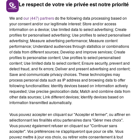
Le respect de votre vie privée est notre priorité
LE MAGASIN JOUÉCLUB DE REIMS FERME
We and
our (447) partners
do the following data processing based on
SES PORTES
your consent and/or our legitimate interest: Store and/or access
C'était l'une des institutions du centre-ville
information on a device; Use limited data to select advertising; Create
profiles for personalised advertising; Use profiles to select personalised
rémois. Le magasin JouéClub est contraint de
advertising; Measure advertising performance; Measure content
fermer ses portes.
performance; Understand audiences through statistics or combinations
TITRES DIFFUSÉS
of data from different sources; Develop and improve services; Create
profiles to personalise content; Use profiles to select personalised
content; Use limited data to select content; Ensure security, prevent and
11h04
11h04
11h02
11h02
detect fraud, and fix errors; Deliver and present advertising and content;
Save and communicate privacy choices. These technologies may
process personal data such as IP address and browsing data to offer
following functionalities: Identify devices based on information actively
requested; Use precise geolocation data; Match and combine data from
other data sources; Link different devices; Identify devices based on
information transmitted automatically.
Vous pouvez accepter en cliquant sur "Accepter et fermer", ou affiner en
sélectionnant les finalités et/ou partenaires dans "Gérer mes choix".
Vous pouvez également refuser en cliquant sur "Continuer sans
accepter". Vos préférences ne s'appliqueront que pour ce site. Vous
SHANIA TWAIN
JEREMY FREROT
pouvez mettre à jour vos choix, ou retirer votre consentement à tout
That Don't Impress Me
Frerot