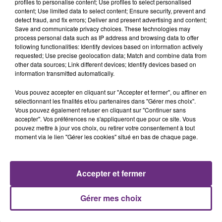
profiles to personalise content; Use profiles to select personalised
content; Use limited data to select content; Ensure security, prevent and
detect fraud, and fix errors; Deliver and present advertising and content;
Save and communicate privacy choices. These technologies may
process personal data such as IP address and browsing data to offer
MARINA KAYE
JENNIFER LOPEZ & DAVID GUETTA
following functionalities: Identify devices based on information actively
Homeless
Save Me Tonight
requested; Use precise geolocation data; Match and combine data from
other data sources; Link different devices; Identify devices based on
information transmitted automatically.
4h33
4h33
4h29
4h29
Vous pouvez accepter en cliquant sur "Accepter et fermer", ou affiner en
sélectionnant les finalités et/ou partenaires dans "Gérer mes choix".
Vous pouvez également refuser en cliquant sur "Continuer sans
accepter". Vos préférences ne s'appliqueront que pour ce site. Vous
pouvez mettre à jour vos choix, ou retirer votre consentement à tout
moment via le lien "Gérer les cookies" situé en bas de chaque page.
Accepter et fermer
CHRISTOPHE WILLEM
RIHANNA FEAT. CALVIN HARRIS
Systaime
We Found Love
Gérer mes choix
A L'ANTENNE