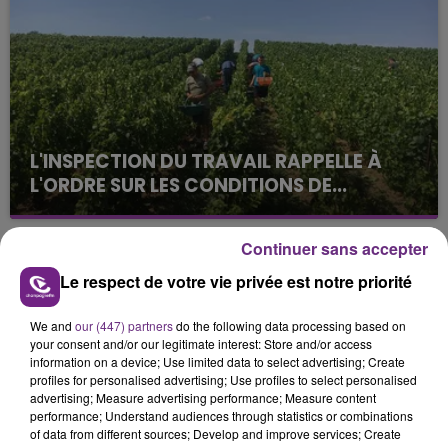
jamais vu !
L'INSPECTION DU TRAVAIL RAPPELLE À
L'ORDRE SUR LES CONDITIONS DE...
Alors que les dates de début des vendange 2026
s'est avéré être plus précoce que prévu,
Continuer sans accepter
l'inspection du Travail en profite pour rappeler
TITRES DIFFUSÉS
Le respect de votre vie privée est notre priorité
les conditions de...
We and
our (447) partners
do the following data processing based on
4h39
4h39
4h35
4h35
your consent and/or our legitimate interest: Store and/or access
information on a device; Use limited data to select advertising; Create
profiles for personalised advertising; Use profiles to select personalised
advertising; Measure advertising performance; Measure content
performance; Understand audiences through statistics or combinations
of data from different sources; Develop and improve services; Create