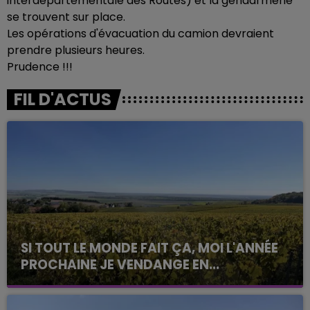
interdépartementale des Routes) et la gendarmerie
se trouvent sur place.
Les opérations d'évacuation du camion devraient
prendre plusieurs heures.
Prudence !!!
FIL D'ACTUS
SI TOUT LE MONDE FAIT ÇA, MOI L'ANNÉE
PROCHAINE JE VENDANGE EN...
La vendange en Champagne a débuté ce jeudi 6
août dans la commune de Montgueux (Aube). Du