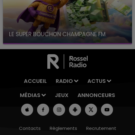
LE SUPER BOUCHON CHAMPAGNE FM
avec La Famille Champagne FM, à 8H10
ACCUEIL
RADIO
ACTUS
MÉDIAS
JEUX
ANNONCEURS
Contacts
Règlements
Recrutement