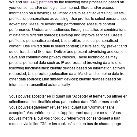
We and
our (447) partners
do the following data processing based on
your consent and/or our legitimate interest: Store and/or access
information on a device; Use limited data to select advertising; Create
profiles for personalised advertising; Use profiles to select personalised
advertising; Measure advertising performance; Measure content
performance; Understand audiences through statistics or combinations
of data from different sources; Develop and improve services; Create
profiles to personalise content; Use profiles to select personalised
LA CENTRALE NUCLÉAIRE DE CHOOZ
content; Use limited data to select content; Ensure security, prevent and
detect fraud, and fix errors; Deliver and present advertising and content;
TOUJOURS À L'ARRÊT
Save and communicate privacy choices. These technologies may
Cela fait déjà une semaine que la centrale
process personal data such as IP address and browsing data to offer
following functionalities: Identify devices based on information actively
nucléaire ardennaise est à l'arrêt. Une situation
requested; Use precise geolocation data; Match and combine data from
justifiée par la sécheresse intense qui est toujours
other data sources; Link different devices; Identify devices based on
présente.
information transmitted automatically.
Vous pouvez accepter en cliquant sur "Accepter et fermer", ou affiner en
sélectionnant les finalités et/ou partenaires dans "Gérer mes choix".
Vous pouvez également refuser en cliquant sur "Continuer sans
accepter". Vos préférences ne s'appliqueront que pour ce site. Vous
pouvez mettre à jour vos choix, ou retirer votre consentement à tout
LE MAGASIN JOUÉCLUB DE REIMS FERME
moment via le lien "Gérer les cookies" situé en bas de chaque page.
SES PORTES