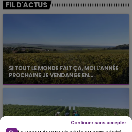
FIL D'ACTUS
SI TOUT LE MONDE FAIT ÇA, MOI L'ANNÉE
PROCHAINE JE VENDANGE EN...
La vendange en Champagne a débuté ce jeudi 6
août dans la commune de Montgueux (Aube). Du
jamais vu !
Continuer sans accepter