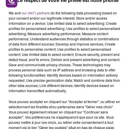
Le respect de votre vie privée est notre priorité
L'INSPECTION DU TRAVAIL RAPPELLE À
We and
our (447) partners
do the following data processing based on
L'ORDRE SUR LES CONDITIONS DE...
your consent and/or our legitimate interest: Store and/or access
Alors que les dates de début des vendange 2026
information on a device; Use limited data to select advertising; Create
profiles for personalised advertising; Use profiles to select personalised
s'est avéré être plus précoce que prévu,
advertising; Measure advertising performance; Measure content
l'inspection du Travail en profite pour rappeler
performance; Understand audiences through statistics or combinations
TITRES DIFFUSÉS
les conditions de...
of data from different sources; Develop and improve services; Create
profiles to personalise content; Use profiles to select personalised
content; Use limited data to select content; Ensure security, prevent and
detect fraud, and fix errors; Deliver and present advertising and content;
9h04
9h04
8h57
8h57
Save and communicate privacy choices. These technologies may
process personal data such as IP address and browsing data to offer
following functionalities: Identify devices based on information actively
requested; Use precise geolocation data; Match and combine data from
other data sources; Link different devices; Identify devices based on
information transmitted automatically.
Vous pouvez accepter en cliquant sur "Accepter et fermer", ou affiner en
sélectionnant les finalités et/ou partenaires dans "Gérer mes choix".
Vous pouvez également refuser en cliquant sur "Continuer sans
accepter". Vos préférences ne s'appliqueront que pour ce site. Vous
ALEX WARREN
ORIA
pouvez mettre à jour vos choix, ou retirer votre consentement à tout
Fever Dream
Soiree Mondaine
moment via le lien "Gérer les cookies" situé en bas de chaque page.