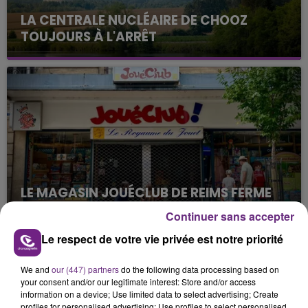
LA CENTRALE NUCLÉAIRE DE CHOOZ
TOUJOURS À L'ARRÊT
Cela fait déjà une semaine que la centrale
nucléaire ardennaise est à l'arrêt. Une situation
justifiée par la sécheresse intense qui est toujours
présente.
LE MAGASIN JOUÉCLUB DE REIMS FERME
SES PORTES
Continuer sans accepter
C'était l'une des institutions du centre-ville
Le respect de votre vie privée est notre priorité
rémois. Le magasin JouéClub est contraint de
fermer ses portes.
TITRES DIFFUSÉS
We and
our (447) partners
do the following data processing based on
your consent and/or our legitimate interest: Store and/or access
information on a device; Use limited data to select advertising; Create
profiles for personalised advertising; Use profiles to select personalised