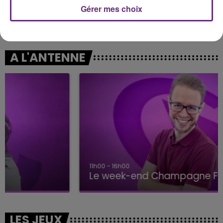
Gérer mes choix
ORIA
BRITNEY SPEARS
Soiree Mondaine
Baby One More Time
A L'ANTENNE
11h00 - 16h00
Le week-end Champagne FM
LES JEUX