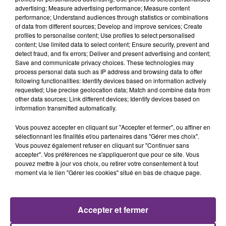
0h27
0h27
0h23
0h23
advertising; Measure advertising performance; Measure content
performance; Understand audiences through statistics or combinations
of data from different sources; Develop and improve services; Create
profiles to personalise content; Use profiles to select personalised
content; Use limited data to select content; Ensure security, prevent and
detect fraud, and fix errors; Deliver and present advertising and content;
Save and communicate privacy choices. These technologies may
process personal data such as IP address and browsing data to offer
following functionalities: Identify devices based on information actively
requested; Use precise geolocation data; Match and combine data from
other data sources; Link different devices; Identify devices based on
GAVIN JAMES & PHILIPPINE
IMAGINE DRAGONS
information transmitted automatically.
Always
Believer
Vous pouvez accepter en cliquant sur "Accepter et fermer", ou affiner en
sélectionnant les finalités et/ou partenaires dans "Gérer mes choix".
0h20
0h20
0h17
0h17
Vous pouvez également refuser en cliquant sur "Continuer sans
accepter". Vos préférences ne s'appliqueront que pour ce site. Vous
pouvez mettre à jour vos choix, ou retirer votre consentement à tout
moment via le lien "Gérer les cookies" situé en bas de chaque page.
Accepter et fermer