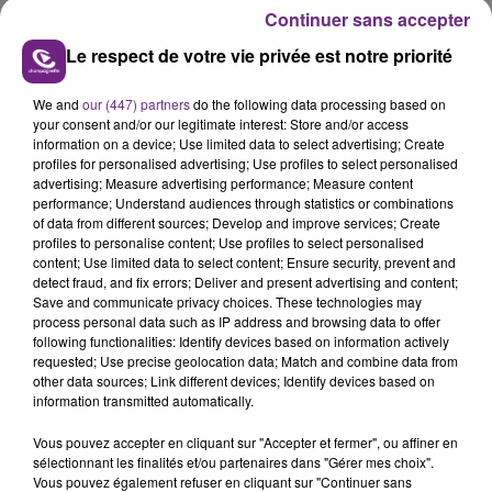
présente.
Continuer sans accepter
Le respect de votre vie privée est notre priorité
We and
our (447) partners
do the following data processing based on
your consent and/or our legitimate interest: Store and/or access
LE MAGASIN JOUÉCLUB DE REIMS FERME
information on a device; Use limited data to select advertising; Create
profiles for personalised advertising; Use profiles to select personalised
SES PORTES
advertising; Measure advertising performance; Measure content
C'était l'une des institutions du centre-ville
performance; Understand audiences through statistics or combinations
of data from different sources; Develop and improve services; Create
rémois. Le magasin JouéClub est contraint de
profiles to personalise content; Use profiles to select personalised
fermer ses portes.
content; Use limited data to select content; Ensure security, prevent and
TITRES DIFFUSÉS
detect fraud, and fix errors; Deliver and present advertising and content;
Save and communicate privacy choices. These technologies may
process personal data such as IP address and browsing data to offer
6h49
6h49
6h46
6h46
following functionalities: Identify devices based on information actively
requested; Use precise geolocation data; Match and combine data from
other data sources; Link different devices; Identify devices based on
information transmitted automatically.
Vous pouvez accepter en cliquant sur "Accepter et fermer", ou affiner en
sélectionnant les finalités et/ou partenaires dans "Gérer mes choix".
Vous pouvez également refuser en cliquant sur "Continuer sans