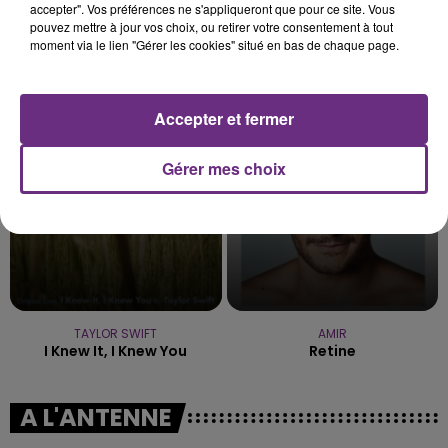
accepter". Vos préférences ne s'appliqueront que pour ce site. Vous
pouvez mettre à jour vos choix, ou retirer votre consentement à tout
moment via le lien "Gérer les cookies" situé en bas de chaque page.
CHRISTOPHE WILLEM
MIKE PERRY FEAT. SHY MARTIN
Systaime
The Ocean
Accepter et fermer
6h43
6h43
6h40
6h40
Gérer mes choix
TAYLOR SWIFT
AMIR
I Knew It, I Knew You
Retine
A L'ANTENNE