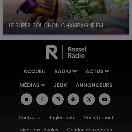
LE SUPER BOUCHON CHAMPAGNE FM
avec La Famille Champagne FM, à 8H10
ACCUEIL
RADIO
ACTUS
MÉDIAS
JEUX
ANNONCEURS
Contacts
Règlements
Recrutement
Mentions Légales
Gestion des cookies