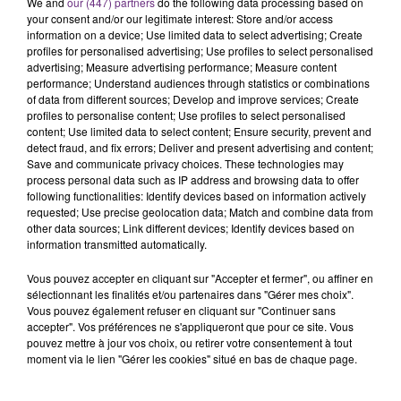
We and
our (447) partners
do the following data processing based on
your consent and/or our legitimate interest: Store and/or access
information on a device; Use limited data to select advertising; Create
profiles for personalised advertising; Use profiles to select personalised
advertising; Measure advertising performance; Measure content
performance; Understand audiences through statistics or combinations
of data from different sources; Develop and improve services; Create
profiles to personalise content; Use profiles to select personalised
LA CENTRALE NUCLÉAIRE DE CHOOZ
content; Use limited data to select content; Ensure security, prevent and
detect fraud, and fix errors; Deliver and present advertising and content;
TOUJOURS À L'ARRÊT
Save and communicate privacy choices. These technologies may
Cela fait déjà une semaine que la centrale
process personal data such as IP address and browsing data to offer
nucléaire ardennaise est à l'arrêt. Une situation
following functionalities: Identify devices based on information actively
requested; Use precise geolocation data; Match and combine data from
justifiée par la sécheresse intense qui est toujours
other data sources; Link different devices; Identify devices based on
présente.
information transmitted automatically.
Vous pouvez accepter en cliquant sur "Accepter et fermer", ou affiner en
sélectionnant les finalités et/ou partenaires dans "Gérer mes choix".
Vous pouvez également refuser en cliquant sur "Continuer sans
accepter". Vos préférences ne s'appliqueront que pour ce site. Vous
pouvez mettre à jour vos choix, ou retirer votre consentement à tout
LE MAGASIN JOUÉCLUB DE REIMS FERME
moment via le lien "Gérer les cookies" situé en bas de chaque page.
SES PORTES
C'était l'une des institutions du centre-ville