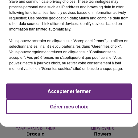
Save and communicate privacy choices. These technologies may
process personal data such as IP address and browsing data to offer
LE MAGASIN JOUÉCLUB DE REIMS FERME
following functionalities: Identify devices based on information actively
requested; Use precise geolocation data; Match and combine data from
SES PORTES
other data sources; Link different devices; Identify devices based on
C'était l'une des institutions du centre-ville
information transmitted automatically.
rémois. Le magasin JouéClub est contraint de
Vous pouvez accepter en cliquant sur "Accepter et fermer", ou affiner en
fermer ses portes.
TITRES DIFFUSÉS
sélectionnant les finalités et/ou partenaires dans "Gérer mes choix".
Vous pouvez également refuser en cliquant sur "Continuer sans
accepter". Vos préférences ne s'appliqueront que pour ce site. Vous
pouvez mettre à jour vos choix, ou retirer votre consentement à tout
18h24
18h24
18h21
18h21
moment via le lien "Gérer les cookies" situé en bas de chaque page.
Accepter et fermer
Gérer mes choix
TAME IMPALA & JENNIE
MILEY CYRUS
Dracula
Flowers