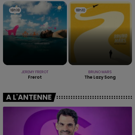
18h18
18h18
18h10
18h10
JEREMY FREROT
BRUNO MARS
Frerot
The Lazy Song
A L'ANTENNE