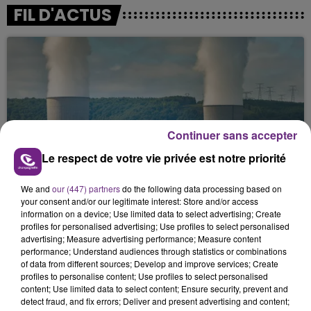
FIL D'ACTUS
Continuer sans accepter
Le respect de votre vie privée est notre priorité
LA CENTRALE NUCLÉAIRE DE CHOOZ
TOUJOURS À L'ARRÊT
We and
our (447) partners
do the following data processing based on
Cela fait déjà une semaine que la centrale
your consent and/or our legitimate interest: Store and/or access
nucléaire ardennaise est à l'arrêt. Une situation
information on a device; Use limited data to select advertising; Create
profiles for personalised advertising; Use profiles to select personalised
justifiée par la sécheresse intense qui est toujours
advertising; Measure advertising performance; Measure content
présente.
performance; Understand audiences through statistics or combinations
of data from different sources; Develop and improve services; Create
profiles to personalise content; Use profiles to select personalised
content; Use limited data to select content; Ensure security, prevent and
detect fraud, and fix errors; Deliver and present advertising and content;