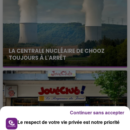
LA CENTRALE NUCLÉAIRE DE CHOOZ
TOUJOURS À L'ARRÊT
Cela fait déjà une semaine que la centrale
nucléaire ardennaise est à l'arrêt. Une situation
justifiée par la sécheresse intense qui est toujours
présente.
Continuer sans accepter
Le respect de votre vie privée est notre priorité
LE MAGASIN JOUÉCLUB DE REIMS FERME