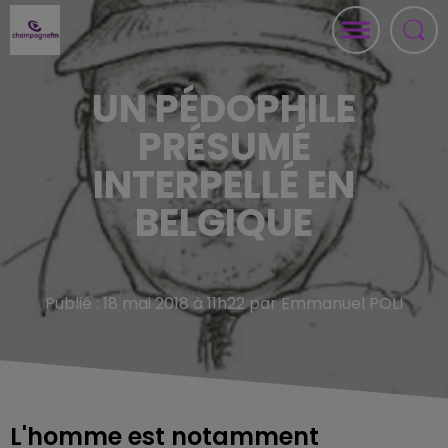
UN PÉDOPHILE
PRÉSUMÉ
INTERPELLÉ EN
BELGIQUE
Publié : 18 mai 2018 à 11h22 par Emmanuel POLI
L'homme est notamment