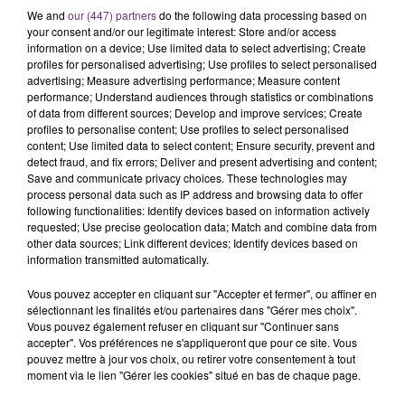
SES PORTES
We and
our (447) partners
do the following data processing based on
C'était l'une des institutions du centre-ville
your consent and/or our legitimate interest: Store and/or access
rémois. Le magasin JouéClub est contraint de
information on a device; Use limited data to select advertising; Create
profiles for personalised advertising; Use profiles to select personalised
fermer ses portes.
TITRES DIFFUSÉS
advertising; Measure advertising performance; Measure content
performance; Understand audiences through statistics or combinations
of data from different sources; Develop and improve services; Create
profiles to personalise content; Use profiles to select personalised
15h07
15h07
15h04
15h04
content; Use limited data to select content; Ensure security, prevent and
detect fraud, and fix errors; Deliver and present advertising and content;
Save and communicate privacy choices. These technologies may
process personal data such as IP address and browsing data to offer
following functionalities: Identify devices based on information actively
requested; Use precise geolocation data; Match and combine data from
other data sources; Link different devices; Identify devices based on
information transmitted automatically.
Vous pouvez accepter en cliquant sur "Accepter et fermer", ou affiner en
sélectionnant les finalités et/ou partenaires dans "Gérer mes choix".
OFENBACH & STARSAILOR
CALOGERO
Vous pouvez également refuser en cliquant sur "Continuer sans
Four To The Floor
En Apesanteur
accepter". Vos préférences ne s'appliqueront que pour ce site. Vous
pouvez mettre à jour vos choix, ou retirer votre consentement à tout
moment via le lien "Gérer les cookies" situé en bas de chaque page.
15h01
15h01
14h58
14h58