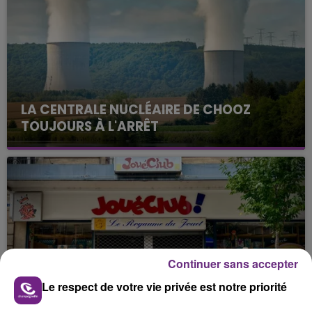
LA CENTRALE NUCLÉAIRE DE CHOOZ
TOUJOURS À L'ARRÊT
Cela fait déjà une semaine que la centrale
nucléaire ardennaise est à l'arrêt. Une situation
justifiée par la sécheresse intense qui est toujours
présente.
Continuer sans accepter
LE MAGASIN JOUÉCLUB DE REIMS FERME
Le respect de votre vie privée est notre priorité
SES PORTES