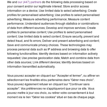
C'était l'une des institutions du centre-ville
We and
our (447) partners
do the following data processing based on
your consent and/or our legitimate interest: Store and/or access
rémois. Le magasin JouéClub est contraint de
information on a device; Use limited data to select advertising; Create
fermer ses portes.
profiles for personalised advertising; Use profiles to select personalised
TITRES DIFFUSÉS
advertising; Measure advertising performance; Measure content
performance; Understand audiences through statistics or combinations
of data from different sources; Develop and improve services; Create
profiles to personalise content; Use profiles to select personalised
17h19
17h19
17h16
17h16
content; Use limited data to select content; Ensure security, prevent and
detect fraud, and fix errors; Deliver and present advertising and content;
Save and communicate privacy choices. These technologies may
process personal data such as IP address and browsing data to offer
following functionalities: Identify devices based on information actively
requested; Use precise geolocation data; Match and combine data from
other data sources; Link different devices; Identify devices based on
information transmitted automatically.
Vous pouvez accepter en cliquant sur "Accepter et fermer", ou affiner en
sélectionnant les finalités et/ou partenaires dans "Gérer mes choix".
IMAGINE DRAGONS
BEBE REXHA
Vous pouvez également refuser en cliquant sur "Continuer sans
Waves
New Religion
accepter". Vos préférences ne s'appliqueront que pour ce site. Vous
pouvez mettre à jour vos choix, ou retirer votre consentement à tout
17h09
17h09
17h07
17h07
moment via le lien "Gérer les cookies" situé en bas de chaque page.