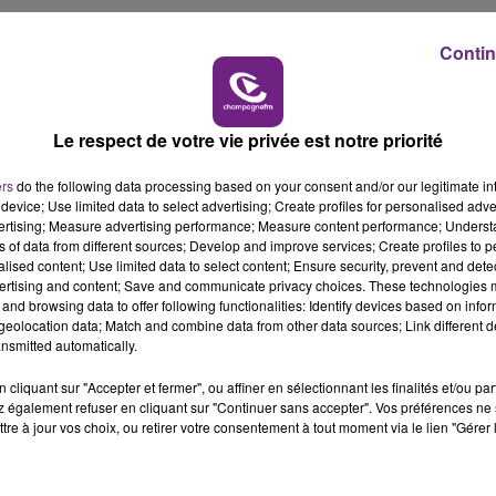
de football de la commune pour le transporter vers une
16h00 - 20h00
Contin
LE WEEK-END CHAMPAGNE FM
ace pour permettre l’évacuation du camion.
Le respect de votre vie privée est notre priorité
s centres de Troyes, Estissac, Aix-en-Othe et de l’Etat-
ers
do the following data processing based on your consent and/or our legitimate int
device; Use limited data to select advertising; Create profiles for personalised adver
vertising; Measure advertising performance; Measure content performance; Unders
ns of data from different sources; Develop and improve services; Create profiles to 
alised content; Use limited data to select content; Ensure security, prevent and detect
ertising and content; Save and communicate privacy choices. These technologies
and browsing data to offer following functionalities: Identify devices based on infor
eolocation data; Match and combine data from other data sources; Link different de
nsmitted automatically.
cliquant sur "Accepter et fermer", ou affiner en sélectionnant les finalités et/ou pa
 également refuser en cliquant sur "Continuer sans accepter". Vos préférences ne 
tre à jour vos choix, ou retirer votre consentement à tout moment via le lien "Gérer 