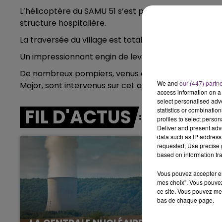
L’hélicoptère du SAMU 51 s’est posé sur le terrain 
7h00 - 12h00
structure hospitalière.
LE WEEK-END CHAMPAGNE FM
La traversée du village est totalement impossible.
Un impressionnant engin de levage se trouve sur pl
De nombreux pompiers, venus de Rigny mais aussi de
We and
our (447) partn
Major, sont intervenus sur cet accident.
access information on a 
select personalised ad
FIL D'ACTUS
statistics or combinatio
profiles to select person
Deliver and present adv
data such as IP address 
requested; Use precise g
based on information tra
Vous pouvez accepter en 
mes choix". Vous pouvez
ce site. Vous pouvez met
bas de chaque page.