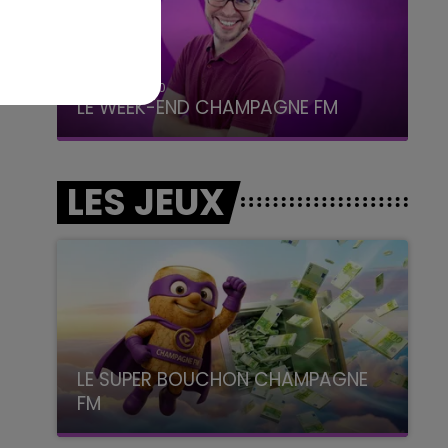
16h00 - 20h00
LE WEEK-END CHAMPAGNE FM
LES JEUX
LE SUPER BOUCHON CHAMPAGNE
FM
avec La Famille Champagne FM, à 8H10