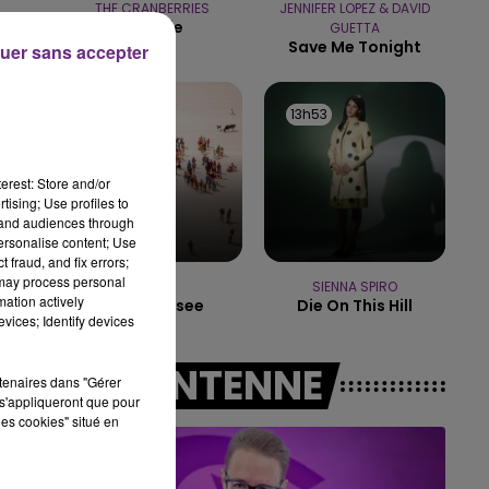
THE CRANBERRIES
JENNIFER LOPEZ & DAVID
Zombie
GUETTA
7h00 - 12h00
Save Me Tonight
uer sans accepter
LE WEEK-END CHAMPAGNE FM
13h57
13h57
13h53
13h53
erest: Store and/or
tising; Use profiles to
tand audiences through
personalise content; Use
 fraud, and fix errors;
 may process personal
TRYO
SIENNA SPIRO
mation actively
La Traversee
Die On This Hill
vices; Identify devices
A L'ANTENNE
rtenaires dans "Gérer
s'appliqueront que pour
les cookies" situé en