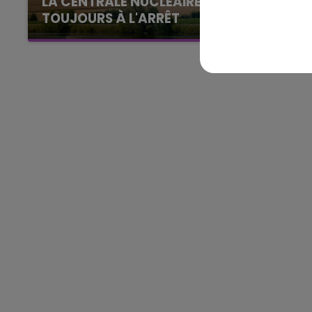
LA CENTRALE NUCLÉAIRE DE CHOOZ
TOUJOURS À L'ARRÊT
Cela fait déjà une semaine que la centrale
nucléaire ardennaise est à l'arrêt. Une situation
16h00 - 20h00
justifiée par la sécheresse intense qui est
GNE FM
LE WEEK-END CHAMPAGNE F
toujours présente.