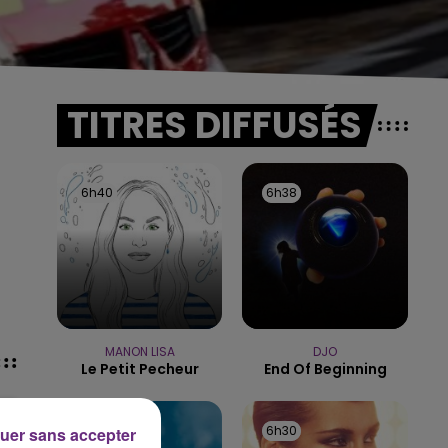
TITRES DIFFUSÉS
6h40
6h40
6h38
6h38
MANON LISA
DJO
Le Petit Pecheur
End Of Beginning
6h35
6h35
6h30
6h30
uer sans accepter