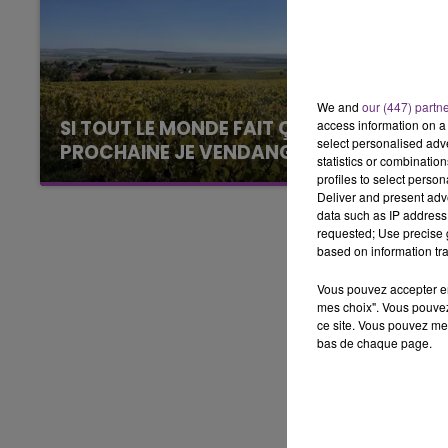
6h00 - 10h00
LA FAMILLE
We and
our (447) partn
SI TOUT LE MONDE FAIT ÇA, MOI L'ANNÉE
access information on a 
select personalised ad
PROCHAINE JE VENDANGE EN...
statistics or combinatio
La vendange en Champagne a débuté ce jeudi
profiles to select person
Deliver and present adv
6 août dans la commune de Montgueux (Aube).
data such as IP address 
Du jamais vu !
requested; Use precise g
based on information tra
Vous pouvez accepter en 
mes choix". Vous pouvez
ce site. Vous pouvez met
bas de chaque page.
10h00 - 14h00
LE TICKET DE CAISSE