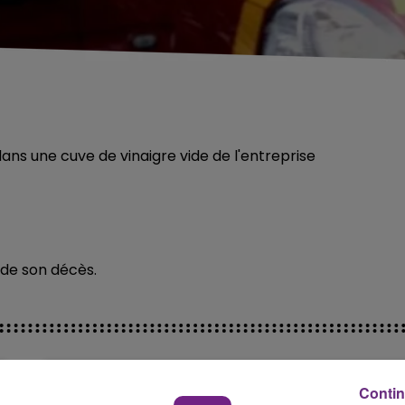
ans une cuve de vinaigre vide de l'entreprise
 de son décès.
Contin