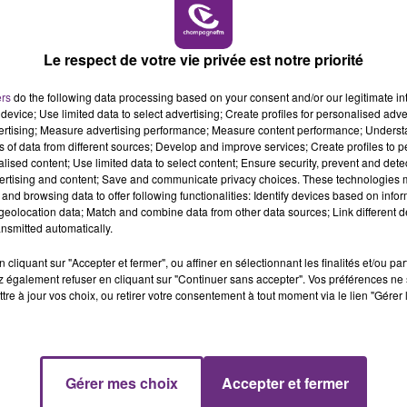
10h00 - 14h00
LE TICKET DE CAISSE
Le respect de votre vie privée est notre priorité
ers
do the following data processing based on your consent and/or our legitimate int
L'INSPECTION DU TRAVAIL RAPPELLE À
device; Use limited data to select advertising; Create profiles for personalised adver
vertising; Measure advertising performance; Measure content performance; Unders
L'ORDRE SUR LES CONDITIONS DE...
ns of data from different sources; Develop and improve services; Create profiles to 
Alors que les dates de début des vendange
alised content; Use limited data to select content; Ensure security, prevent and detect
ertising and content; Save and communicate privacy choices. These technologies
2026 s'est avéré être plus précoce que prévu,
and browsing data to offer following functionalities: Identify devices based on infor
l'inspection du Travail en profite pour rappeler
eolocation data; Match and combine data from other data sources; Link different de
les conditions de...
nsmitted automatically.
cliquant sur "Accepter et fermer", ou affiner en sélectionnant les finalités et/ou pa
 également refuser en cliquant sur "Continuer sans accepter". Vos préférences ne 
tre à jour vos choix, ou retirer votre consentement à tout moment via le lien "Gérer 
14h00 - 15h00
Gérer mes choix
Accepter et fermer
La Radio Pop