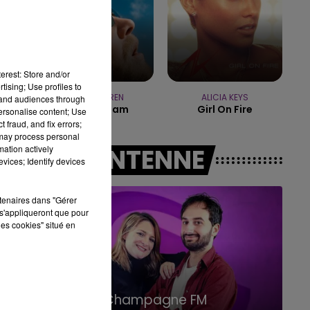
14h00 - 15h00
LA RADIO POP
erest: Store and/or
tising; Use profiles to
ALEX WARREN
ALICIA KEYS
tand audiences through
Fever Dream
Girl On Fire
personalise content; Use
 fraud, and fix errors;
 may process personal
mation actively
A L'ANTENNE
vices; Identify devices
rtenaires dans "Gérer
s'appliqueront que pour
les cookies" situé en
15h00 - 19h00
Le Club Champagne FM