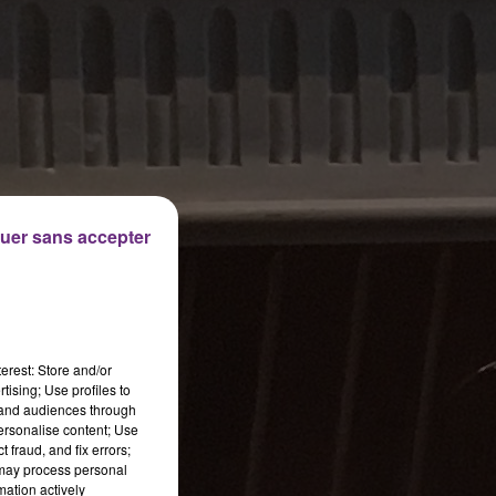
uer sans accepter
erest: Store and/or
tising; Use profiles to
tand audiences through
personalise content; Use
 fraud, and fix errors;
 may process personal
mation actively