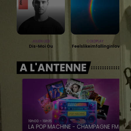
15h00 - 19h00
LE CLUB CHAMPAGNE FM
JULIEN LIEB
COLDPLAY
Dis-Moi Ou
Feelslikeimfallinginlove
A L'ANTENNE
19h00 - 19h15
LA POP MACHINE - CHAMPAGNE FM