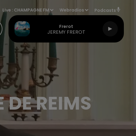
Live :
CHAMPAGNE FM
Webradios
Podcasts
Frerot
JEREMY FREROT
 DE REIMS