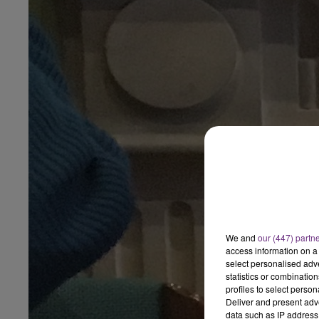
We and
our (447) partn
access information on a 
select personalised ad
statistics or combinatio
profiles to select person
Deliver and present adv
data such as IP address 