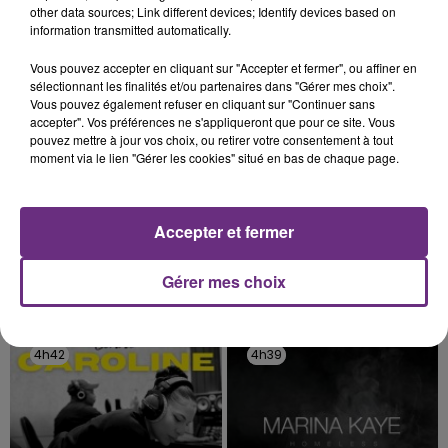
l'inspection du Travail en profite pour rappeler
other data sources; Link different devices; Identify devices based on
TITRES DIFFUSÉS
information transmitted automatically.
les conditions de...
Vous pouvez accepter en cliquant sur "Accepter et fermer", ou affiner en
sélectionnant les finalités et/ou partenaires dans "Gérer mes choix".
4h49
4h49
4h45
4h45
Vous pouvez également refuser en cliquant sur "Continuer sans
accepter". Vos préférences ne s'appliqueront que pour ce site. Vous
pouvez mettre à jour vos choix, ou retirer votre consentement à tout
moment via le lien "Gérer les cookies" situé en bas de chaque page.
Accepter et fermer
Gérer mes choix
METALLICA
OLIVIA RODRIGO
Nothing Else Matters.
Stupid Song
4h42
4h42
4h39
4h39