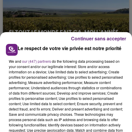
SI TOUT LE MONDE FAIT ÇA, MOI L'ANNÉE
Continuer sans accepter
PROCHAINE JE VENDANGE EN...
La vendange en Champagne a débuté ce jeudi 6
Le respect de votre vie privée est notre priorité
août dans la commune de Montgueux (Aube). Du
jamais vu !
We and
our (447) partners
do the following data processing based on
your consent and/or our legitimate interest: Store and/or access
information on a device; Use limited data to select advertising; Create
profiles for personalised advertising; Use profiles to select personalised
advertising; Measure advertising performance; Measure content
performance; Understand audiences through statistics or combinations
of data from different sources; Develop and improve services; Create
profiles to personalise content; Use profiles to select personalised
content; Use limited data to select content; Ensure security, prevent and
L'INSPECTION DU TRAVAIL RAPPELLE À
detect fraud, and fix errors; Deliver and present advertising and content;
L'ORDRE SUR LES CONDITIONS DE...
Save and communicate privacy choices. These technologies may
process personal data such as IP address and browsing data to offer
Alors que les dates de début des vendange 2026
following functionalities: Identify devices based on information actively
s'est avéré être plus précoce que prévu,
requested; Use precise geolocation data; Match and combine data from