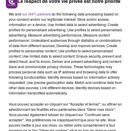
Le respect de votre vie privée est notre priorité
LE MAGASIN JOUÉCLUB DE REIMS FERME
We and
our (447) partners
do the following data processing based on
SES PORTES
your consent and/or our legitimate interest: Store and/or access
information on a device; Use limited data to select advertising; Create
C'était l'une des institutions du centre-ville
profiles for personalised advertising; Use profiles to select personalised
rémois. Le magasin JouéClub est contraint de
advertising; Measure advertising performance; Measure content
fermer ses portes.
performance; Understand audiences through statistics or combinations
TITRES DIFFUSÉS
of data from different sources; Develop and improve services; Create
profiles to personalise content; Use profiles to select personalised
content; Use limited data to select content; Ensure security, prevent and
detect fraud, and fix errors; Deliver and present advertising and content;
12h09
12h09
12h06
12h06
Save and communicate privacy choices. These technologies may
process personal data such as IP address and browsing data to offer
following functionalities: Identify devices based on information actively
requested; Use precise geolocation data; Match and combine data from
other data sources; Link different devices; Identify devices based on
information transmitted automatically.
Vous pouvez accepter en cliquant sur "Accepter et fermer", ou affiner en
sélectionnant les finalités et/ou partenaires dans "Gérer mes choix".
Vous pouvez également refuser en cliquant sur "Continuer sans
accepter". Vos préférences ne s'appliqueront que pour ce site. Vous
JULIEN LIEB
Kelly Clarkson
pouvez mettre à jour vos choix, ou retirer votre consentement à tout
Dis-Moi Ou
Because Of You
moment via le lien "Gérer les cookies" situé en bas de chaque page.