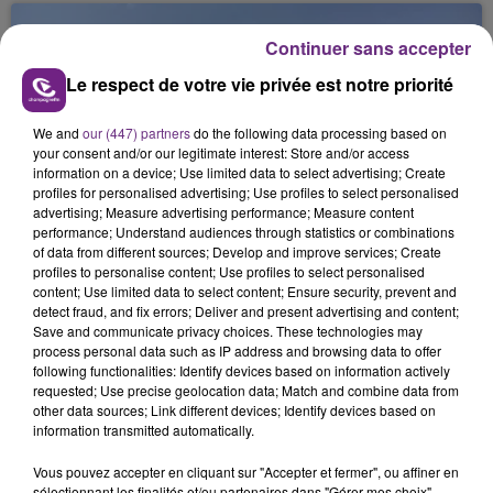
août dans la commune de Montgueux (Aube). Du
jamais vu !
Continuer sans accepter
Le respect de votre vie privée est notre priorité
We and
our (447) partners
do the following data processing based on
your consent and/or our legitimate interest: Store and/or access
information on a device; Use limited data to select advertising; Create
profiles for personalised advertising; Use profiles to select personalised
L'INSPECTION DU TRAVAIL RAPPELLE À
advertising; Measure advertising performance; Measure content
L'ORDRE SUR LES CONDITIONS DE...
performance; Understand audiences through statistics or combinations
of data from different sources; Develop and improve services; Create
Alors que les dates de début des vendange 2026
profiles to personalise content; Use profiles to select personalised
s'est avéré être plus précoce que prévu,
content; Use limited data to select content; Ensure security, prevent and
l'inspection du Travail en profite pour rappeler
detect fraud, and fix errors; Deliver and present advertising and content;
TITRES DIFFUSÉS
Save and communicate privacy choices. These technologies may
les conditions de...
process personal data such as IP address and browsing data to offer
following functionalities: Identify devices based on information actively
requested; Use precise geolocation data; Match and combine data from
4h56
4h56
4h54
4h54
other data sources; Link different devices; Identify devices based on
information transmitted automatically.
Vous pouvez accepter en cliquant sur "Accepter et fermer", ou affiner en
sélectionnant les finalités et/ou partenaires dans "Gérer mes choix".