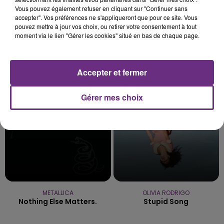
Vous pouvez également refuser en cliquant sur "Continuer sans
accepter". Vos préférences ne s'appliqueront que pour ce site. Vous
pouvez mettre à jour vos choix, ou retirer votre consentement à tout
moment via le lien "Gérer les cookies" situé en bas de chaque page.
TEDDYBEAR
ALEX WARREN
Chaussures Roses
Ordinary
Accepter et fermer
4h49
4h49
4h45
4h45
Gérer mes choix
METALLICA
OLIVIA RODRIGO
Nothing Else Matters.
Stupid Song