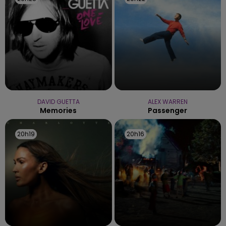
DAVID GUETTA
ALEX WARREN
Memories
Passenger
20h19
20h19
20h16
20h16