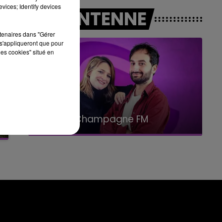
vices; Identify devices
14h00 - 15h00
A L'ANTENNE
LA RADIO POP
rtenaires dans "Gérer
s'appliqueront que pour
les cookies" situé en
15h00 - 19h00
Le Club Champagne FM