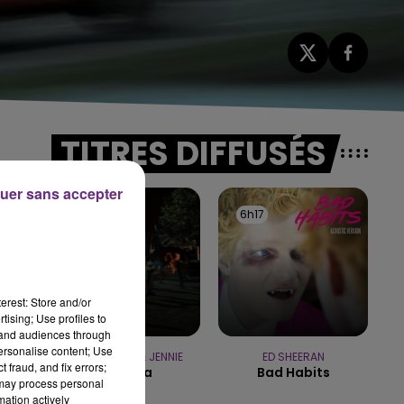
TITRES DIFFUSÉS
uer sans accepter
6h20
6h20
6h17
6h17
erest: Store and/or
tising; Use profiles to
tand audiences through
personalise content; Use
TAME IMPALA & JENNIE
ED SHEERAN
 fraud, and fix errors;
Dracula
Bad Habits
 may process personal
mation actively