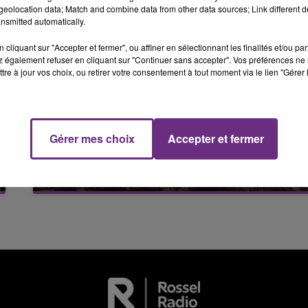
eolocation data; Match and combine data from other data sources; Link different de
10h00 - 14h00
LE TICKET DE CAISSE
nsmitted automatically.
cliquant sur "Accepter et fermer", ou affiner en sélectionnant les finalités et/ou pa
 également refuser en cliquant sur "Continuer sans accepter". Vos préférences ne 
tre à jour vos choix, ou retirer votre consentement à tout moment via le lien "Gérer 
Gérer mes choix
Accepter et fermer
6 août 2026
14h00 - 15h00
L'INSPECTION DU TRAVAIL RAPPELLE À
La Radio Pop
L'ORDRE SUR LES CONDITIONS DE...
Alors que les dates de début des vendange
2026 s'est avéré être plus précoce que prévu,
l'inspection du Travail en profite pour rappeler
les conditions de...