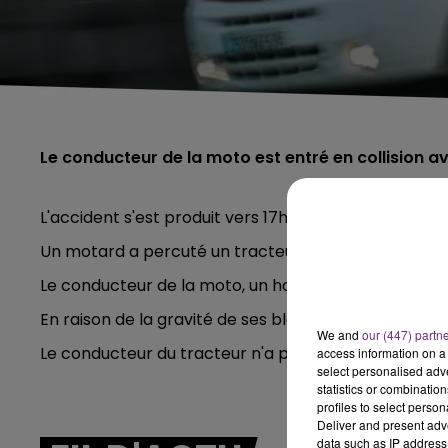
Le conducteur de la moto est entré en collision a
L'accident s'est produit vers 17h30 sur la RD 877 à 
Un motard a percuté un tracteur dans des condition
Le conducteur de la moto, un homme de 32 ans, pré
En raison de la gravité de ses blessures, il a été hé
We and
our (447) partn
Le conducteur du tracteur n'a pas été blessé mais a
access information on a 
select personalised ad
statistics or combinatio
profiles to select person
Deliver and present adv
data such as IP address 