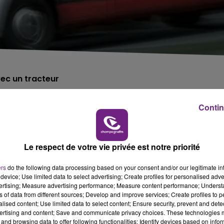
vec un tracteur
Contin
hauteur d'Auvillers-les-Forges (Ardennes).
s qui restent à déterminer.
sentait un traumatisme thoracique.
Le respect de votre vie privée est notre priorité
liporté vers le Chu de Reims, en urgence absolue.
ers
do the following data processing based on your consent and/or our legitimate int
 été très choqué.
device; Use limited data to select advertising; Create profiles for personalised adver
vertising; Measure advertising performance; Measure content performance; Unders
ns of data from different sources; Develop and improve services; Create profiles to 
alised content; Use limited data to select content; Ensure security, prevent and detect
ertising and content; Save and communicate privacy choices. These technologies
and browsing data to offer following functionalities: Identify devices based on infor