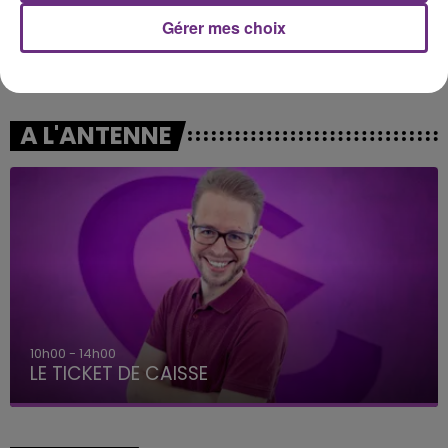
Gérer mes choix
ANGELE & JUSTICE
LOREEN
What You Want
Is It Love
A L'ANTENNE
14h00 - 15h00
La Radio Pop