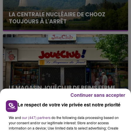
LA CENTRALE NUCLÉAIRE DE CHOOZ
TOUJOURS À L'ARRÊT
Cela fait déjà une semaine que la centrale
nucléaire ardennaise est à l'arrêt. Une situation
justifiée par la sécheresse intense qui est toujours
présente.
LE MAGASIN JOUÉCLUB DE REIMS FERME
SES PORTES
Continuer sans accepter
C'était l'une des institutions du centre-ville
Le respect de votre vie privée est notre priorité
rémois. Le magasin JouéClub est contraint de
fermer ses portes.
We and
our (447) partners
do the following data processing based on
TITRES DIFFUSÉS
your consent and/or our legitimate interest: Store and/or access
information on a device; Use limited data to select advertising; Create