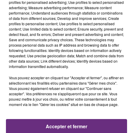
profiles for personalised advertising; Use profiles to select personalised
advertising; Measure advertising performance; Measure content
19h48
19h48
19h45
19h45
performance; Understand audiences through statistics or combinations
of data from different sources; Develop and improve services; Create
profiles to personalise content; Use profiles to select personalised
content; Use limited data to select content; Ensure security, prevent and
detect fraud, and fix errors; Deliver and present advertising and content;
Save and communicate privacy choices. These technologies may
process personal data such as IP address and browsing data to offer
following functionalities: Identify devices based on information actively
requested; Use precise geolocation data; Match and combine data from
other data sources; Link different devices; Identify devices based on
information transmitted automatically.
JEREMY FREROT
KALEO
Frerot
Way Down We Go
Vous pouvez accepter en cliquant sur "Accepter et fermer", ou affiner en
sélectionnant les finalités et/ou partenaires dans "Gérer mes choix".
19h42
19h42
19h40
19h40
Vous pouvez également refuser en cliquant sur "Continuer sans
accepter". Vos préférences ne s'appliqueront que pour ce site. Vous
pouvez mettre à jour vos choix, ou retirer votre consentement à tout
moment via le lien "Gérer les cookies" situé en bas de chaque page.
Accepter et fermer