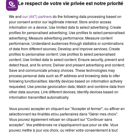
Le respect de votre vie privée est notre priorité
LE MAGASIN JOUÉCLUB DE REIMS FERME
We and
our (447) partners
do the following data processing based on
your consent and/or our legitimate interest: Store and/or access
SES PORTES
information on a device; Use limited data to select advertising; Create
C'était l'une des institutions du centre-ville
profiles for personalised advertising; Use profiles to select personalised
rémois. Le magasin JouéClub est contraint de
advertising; Measure advertising performance; Measure content
performance; Understand audiences through statistics or combinations
fermer ses portes.
TITRES DIFFUSÉS
of data from different sources; Develop and improve services; Create
profiles to personalise content; Use profiles to select personalised
content; Use limited data to select content; Ensure security, prevent and
detect fraud, and fix errors; Deliver and present advertising and content;
3h43
3h43
3h40
3h40
Save and communicate privacy choices. These technologies may
process personal data such as IP address and browsing data to offer
following functionalities: Identify devices based on information actively
requested; Use precise geolocation data; Match and combine data from
other data sources; Link different devices; Identify devices based on
information transmitted automatically.
Vous pouvez accepter en cliquant sur "Accepter et fermer", ou affiner en
sélectionnant les finalités et/ou partenaires dans "Gérer mes choix".
Vous pouvez également refuser en cliquant sur "Continuer sans
accepter". Vos préférences ne s'appliqueront que pour ce site. Vous
ANGELE & JUSTICE
ED SHEERAN
pouvez mettre à jour vos choix, ou retirer votre consentement à tout