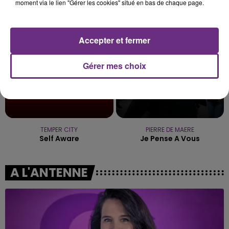
What You Want
Shape Of You
moment via le lien "Gérer les cookies" situé en bas de chaque page.
3h37
3h37
3h34
3h34
Accepter et fermer
Gérer mes choix
TEMPER CITY
PIERRE DE MAERE
Self Aware
Je Pense A Vous
A L'ANTENNE