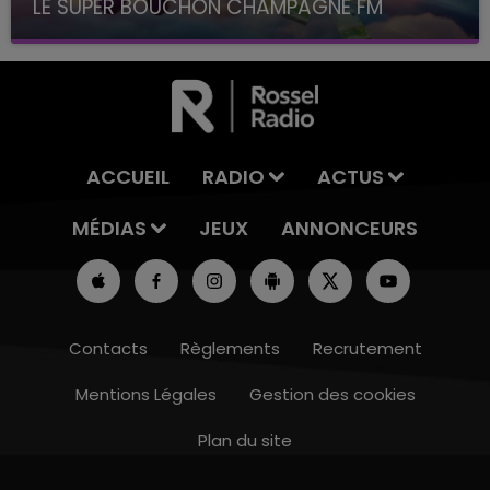
LE SUPER BOUCHON CHAMPAGNE FM
avec La Famille Champagne FM, à 8H10
ACCUEIL
RADIO
ACTUS
MÉDIAS
JEUX
ANNONCEURS
Contacts
Règlements
Recrutement
Mentions Légales
Gestion des cookies
Plan du site
16h00 - 20h00
LE WEEK-END CHAMPAGNE FM