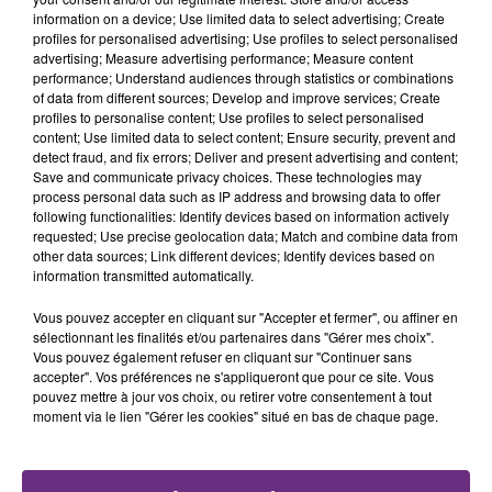
information on a device; Use limited data to select advertising; Create
profiles for personalised advertising; Use profiles to select personalised
advertising; Measure advertising performance; Measure content
performance; Understand audiences through statistics or combinations
of data from different sources; Develop and improve services; Create
LA CENTRALE NUCLÉAIRE DE CHOOZ
profiles to personalise content; Use profiles to select personalised
TOUJOURS À L'ARRÊT
content; Use limited data to select content; Ensure security, prevent and
detect fraud, and fix errors; Deliver and present advertising and content;
Cela fait déjà une semaine que la centrale
Save and communicate privacy choices. These technologies may
nucléaire ardennaise est à l'arrêt. Une situation
process personal data such as IP address and browsing data to offer
following functionalities: Identify devices based on information actively
justifiée par la sécheresse intense qui est toujours
requested; Use precise geolocation data; Match and combine data from
présente.
other data sources; Link different devices; Identify devices based on
information transmitted automatically.
Vous pouvez accepter en cliquant sur "Accepter et fermer", ou affiner en
sélectionnant les finalités et/ou partenaires dans "Gérer mes choix".
Vous pouvez également refuser en cliquant sur "Continuer sans
accepter". Vos préférences ne s'appliqueront que pour ce site. Vous
LE MAGASIN JOUÉCLUB DE REIMS FERME
pouvez mettre à jour vos choix, ou retirer votre consentement à tout
SES PORTES
moment via le lien "Gérer les cookies" situé en bas de chaque page.
C'était l'une des institutions du centre-ville
rémois. Le magasin JouéClub est contraint de