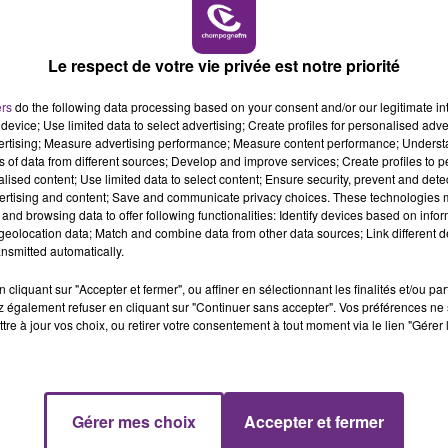
6h00 - 10h00
LA FAMILLE
L'INSPECTION DU TRAVAIL RAPPELLE À
Le respect de votre vie privée est notre priorité
L'ORDRE SUR LES CONDITIONS DE...
Alors que les dates de début des vendange
ers
do the following data processing based on your consent and/or our legitimate int
2026 s'est avéré être plus précoce que prévu,
device; Use limited data to select advertising; Create profiles for personalised adver
l'inspection du Travail en profite pour rappeler
vertising; Measure advertising performance; Measure content performance; Unders
ns of data from different sources; Develop and improve services; Create profiles to 
les conditions de...
alised content; Use limited data to select content; Ensure security, prevent and detect
ertising and content; Save and communicate privacy choices. These technologies
and browsing data to offer following functionalities: Identify devices based on infor
eolocation data; Match and combine data from other data sources; Link different de
nsmitted automatically.
cliquant sur "Accepter et fermer", ou affiner en sélectionnant les finalités et/ou pa
 également refuser en cliquant sur "Continuer sans accepter". Vos préférences ne 
tre à jour vos choix, ou retirer votre consentement à tout moment via le lien "Gérer 
10h00 - 14h00
Gérer mes choix
Accepter et fermer
LE TICKET DE CAISSE