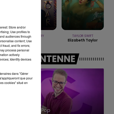
10h00 - 14h00
LE TICKET DE CAISSE
erest: Store and/or
tising; Use profiles to
KATY PERRY
TAYLOR SWIFT
tand audiences through
Roar
Elizabeth Taylor
personalise content; Use
 fraud, and fix errors;
 may process personal
mation actively
A L'ANTENNE
vices; Identify devices
rtenaires dans "Gérer
s'appliqueront que pour
les cookies" situé en
14h00 - 15h00
La Radio Pop