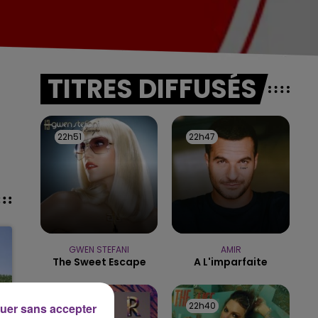
TITRES DIFFUSÉS
22h51
22h51
22h47
22h47
GWEN STEFANI
AMIR
The Sweet Escape
A L'imparfaite
22h44
22h44
22h40
22h40
uer sans accepter