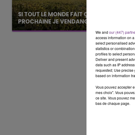
LE BEST OF DE LA FAMILLE
CHAMPAGNE FM
SI TOUT LE MONDE FAIT ÇA, MOI L'ANNÉE
PROCHAINE JE VENDANGE EN...
La vendange en Champagne a débuté ce jeudi
We and
our (447) partn
6 août dans la commune de Montgueux (Aube).
access information on a 
Du jamais vu !
select personalised ad
statistics or combinatio
profiles to select person
Deliver and present adv
data such as IP address 
requested; Use precise g
based on information tra
Vous pouvez accepter en 
mes choix". Vous pouvez
ce site. Vous pouvez met
bas de chaque page.
LE
6h00 - 10h00
La Famille