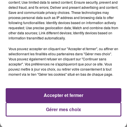
content; Use limited data to select content; Ensure security, prevent and
detect fraud, and fix errors; Deliver and present advertising and content;
Save and communicate privacy choices. These technologies may
process personal data such as IP address and browsing data to offer
following functionalities: Identify devices based on information actively
requested; Use precise geolocation data; Match and combine data from
LE MAGASIN JOUÉCLUB DE REIMS FERME
other data sources; Link different devices; Identify devices based on
information transmitted automatically.
SES PORTES
C'était l'une des institutions du centre-ville
Vous pouvez accepter en cliquant sur "Accepter et fermer", ou affiner en
rémois. Le magasin JouéClub est contraint de
sélectionnant les finalités et/ou partenaires dans "Gérer mes choix".
Vous pouvez également refuser en cliquant sur "Continuer sans
fermer ses portes.
TITRES DIFFUSÉS
accepter". Vos préférences ne s'appliqueront que pour ce site. Vous
pouvez mettre à jour vos choix, ou retirer votre consentement à tout
moment via le lien "Gérer les cookies" situé en bas de chaque page.
11h25
11h25
11h22
11h22
Accepter et fermer
Gérer mes choix