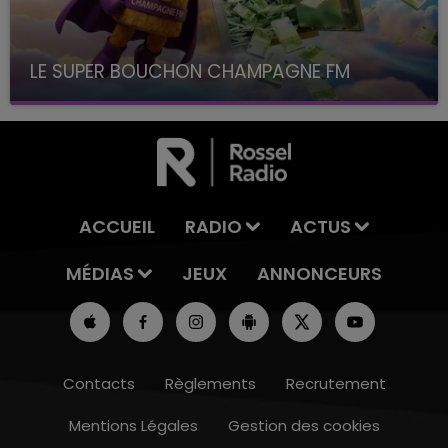
LE SUPER BOUCHON CHAMPAGNE FM
avec La Famille Champagne FM, à 8H10
ACCUEIL
RADIO
ACTUS
MÉDIAS
JEUX
ANNONCEURS
Contacts
Règlements
Recrutement
Mentions Légales
Gestion des cookies