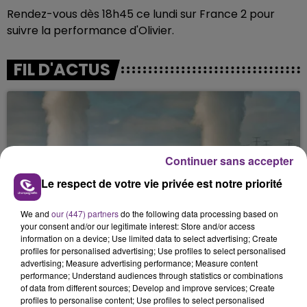
Rendez-vous dès 18h45 ce lundi sur France 2 pour
suivre la performance d'Olivier.
FIL D'ACTUS
Continuer sans accepter
Le respect de votre vie privée est notre priorité
We and
our (447) partners
do the following data processing based on
LA CENTRALE NUCLÉAIRE DE CHOOZ
your consent and/or our legitimate interest: Store and/or access
TOUJOURS À L'ARRÊT
information on a device; Use limited data to select advertising; Create
Cela fait déjà une semaine que la centrale
profiles for personalised advertising; Use profiles to select personalised
advertising; Measure advertising performance; Measure content
nucléaire ardennaise est à l'arrêt. Une situation
performance; Understand audiences through statistics or combinations
justifiée par la sécheresse intense qui est toujours
of data from different sources; Develop and improve services; Create
présente.
profiles to personalise content; Use profiles to select personalised