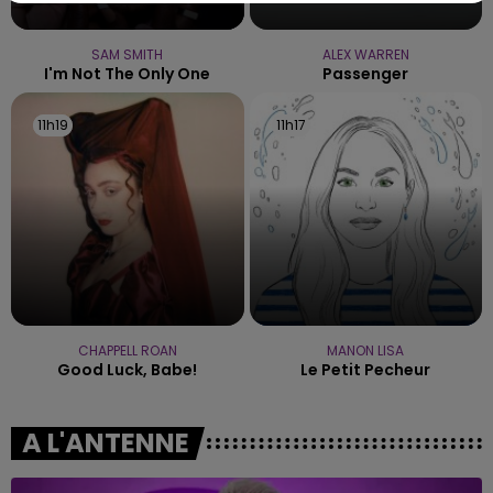
SAM SMITH
ALEX WARREN
I'm Not The Only One
Passenger
11h19
11h19
11h17
11h17
CHAPPELL ROAN
MANON LISA
Good Luck, Babe!
Le Petit Pecheur
A L'ANTENNE