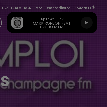
Live :
CHAMPAGNE FM
Webradios
Podcasts
Uptown Funk
MARK RONSON FEAT.
BRUNO MARS
ES