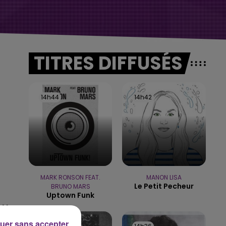
TITRES DIFFUSÉS
14h44
14h44
14h42
14h42
MARK RONSON FEAT.
MANON LISA
Le Petit Pecheur
BRUNO MARS
Uptown Funk
uer sans accepter