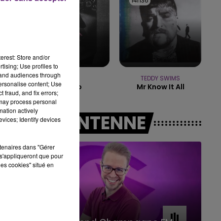
14h39
14h39
14h36
14h36
7h00 - 11h00
BEST OF
erest: Store and/or
tising; Use profiles to
tand audiences through
LOREEN
TEDDY SWIMS
personalise content; Use
Tattoo
Mr Know It All
 fraud, and fix errors;
 may process personal
mation actively
A L'ANTENNE
vices; Identify devices
rtenaires dans "Gérer
s'appliqueront que pour
les cookies" situé en
11h00 - 16h00