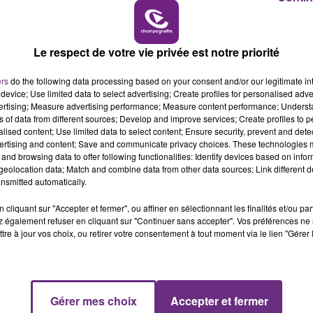
16h00 - 20h00
LE WEEK-END CHAMPAGNE FM
Le respect de votre vie privée est notre priorité
ers
do the following data processing based on your consent and/or our legitimate int
device; Use limited data to select advertising; Create profiles for personalised adver
vertising; Measure advertising performance; Measure content performance; Unders
ns of data from different sources; Develop and improve services; Create profiles to 
LE MAGASIN JOUÉCLUB DE REIMS FERME
alised content; Use limited data to select content; Ensure security, prevent and detect
SES PORTES
ertising and content; Save and communicate privacy choices. These technologies
C'était l'une des institutions du centre-ville
and browsing data to offer following functionalities: Identify devices based on infor
eolocation data; Match and combine data from other data sources; Link different de
rémois. Le magasin JouéClub est contraint de
nsmitted automatically.
fermer ses portes.
cliquant sur "Accepter et fermer", ou affiner en sélectionnant les finalités et/ou pa
 également refuser en cliquant sur "Continuer sans accepter". Vos préférences ne 
tre à jour vos choix, ou retirer votre consentement à tout moment via le lien "Gérer 
Gérer mes choix
Accepter et fermer
7h00 - 11h00