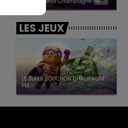
Le week-end Champagne FM
LES JEUX
LE SUPER BOUCHON CHAMPAGNE
FM
avec La Famille Champagne FM, à 8H10