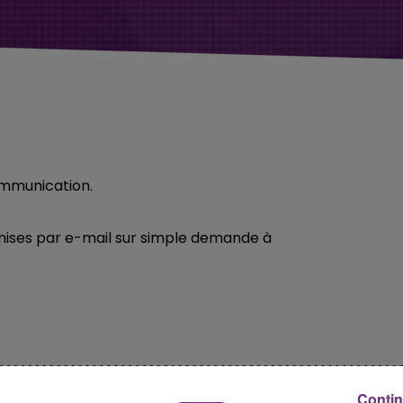
ommunication.
smises par e-mail sur simple demande à
Contin