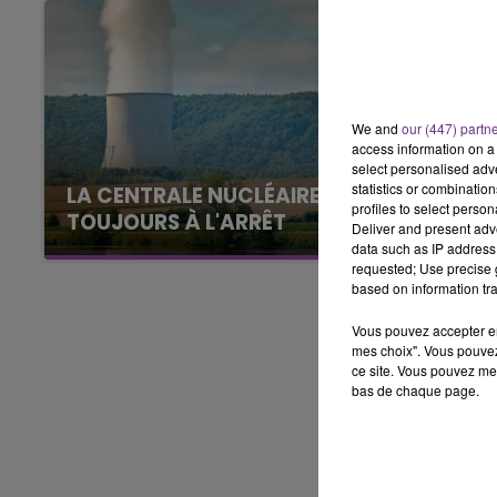
11h00 - 16h00
LE WEEK-END CHAMPAGNE FM
We and
our (447) partn
access information on a 
select personalised ad
statistics or combinatio
LA CENTRALE NUCLÉAIRE DE CHOOZ
profiles to select person
TOUJOURS À L'ARRÊT
Deliver and present adv
Cela fait déjà une semaine que la centrale
data such as IP address 
requested; Use precise g
nucléaire ardennaise est à l'arrêt. Une situation
based on information tra
justifiée par la sécheresse intense qui est
toujours présente.
Vous pouvez accepter en 
mes choix". Vous pouvez
ce site. Vous pouvez met
bas de chaque page.
16h00 - 20h00