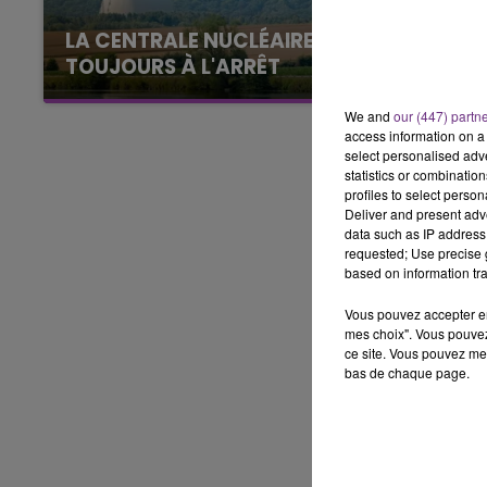
14h00 - 15h00
LA RADIO POP
LA CENTRALE NUCLÉAIRE DE CHOOZ
TOUJOURS À L'ARRÊT
Cela fait déjà une semaine que la centrale
We and
our (447) partn
nucléaire ardennaise est à l'arrêt. Une situation
access information on a 
justifiée par la sécheresse intense qui est
select personalised ad
toujours présente.
statistics or combinatio
profiles to select person
Deliver and present adv
data such as IP address 
requested; Use precise g
based on information tra
Vous pouvez accepter en 
mes choix". Vous pouvez
ce site. Vous pouvez met
bas de chaque page.
19h00 - 19h15
FM
LA POP MACHINE - CHAMPAG