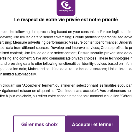
15h00 - 19h00
LE CLUB CHAMPAGNE FM
LA
LE MAGASIN JOUÉCLUB DE REIMS FERME
SES PORTES
Le respect de votre vie privée est notre priorité
C'était l'une des institutions du centre-ville
ers
do the following data processing based on your consent and/or our legitimate int
rémois. Le magasin JouéClub est contraint de
device; Use limited data to select advertising; Create profiles for personalised adver
fermer ses portes.
vertising; Measure advertising performance; Measure content performance; Unders
ns of data from different sources; Develop and improve services; Create profiles to 
alised content; Use limited data to select content; Ensure security, prevent and detect
ertising and content; Save and communicate privacy choices. These technologies
and browsing data to offer following functionalities: Identify devices based on infor
eolocation data; Match and combine data from other data sources; Link different de
nsmitted automatically.
cliquant sur "Accepter et fermer", ou affiner en sélectionnant les finalités et/ou pa
 également refuser en cliquant sur "Continuer sans accepter". Vos préférences ne 
tre à jour vos choix, ou retirer votre consentement à tout moment via le lien "Gérer 
19h15 - 20h00
Gérer mes choix
Accepter et fermer
NE FM
LA RADIO POP