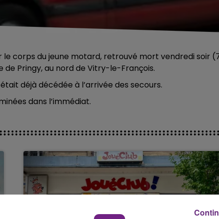
r le corps du jeune motard, retrouvé mort vendredi soir (
de Pringy, au nord de Vitry-le-François.
 était déjà décédée à l’arrivée des secours.
minées dans l’immédiat.
Contin