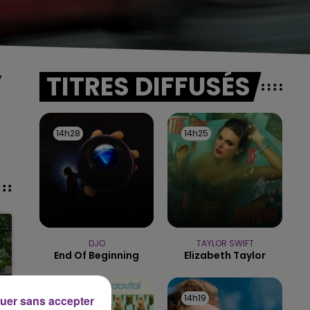
TITRES DIFFUSÉS
7
14h28
14h28
14h25
14h25
DJO
TAYLOR SWIFT
End Of Beginning
Elizabeth Taylor
14h21
14h21
14h19
14h19
uer sans accepter