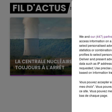
FIL D'ACTUS
15h00 - 19h00
LE CLUB CHAMPAGNE FM
We and
our (447) partn
access information on a 
select personalised ad
statistics or combinatio
profiles to select person
Deliver and present adv
LA CENTRALE NUCLÉAIRE DE CHOOZ
data such as IP address 
TOUJOURS À L'ARRÊT
requested; Use precise g
based on information tra
Cela fait déjà une semaine que la centrale
nucléaire ardennaise est à l'arrêt. Une situation
Vous pouvez accepter en 
justifiée par la sécheresse intense qui est
mes choix". Vous pouvez
ce site. Vous pouvez met
toujours présente.
bas de chaque page.