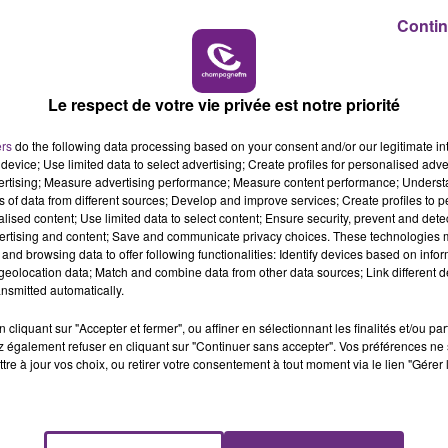
Contin
19h00 - 19h15
LA POP MACHINE - CHAMPAGNE FM
Le respect de votre vie privée est notre priorité
ers
do the following data processing based on your consent and/or our legitimate int
device; Use limited data to select advertising; Create profiles for personalised adver
vertising; Measure advertising performance; Measure content performance; Unders
ns of data from different sources; Develop and improve services; Create profiles to 
alised content; Use limited data to select content; Ensure security, prevent and detect
ertising and content; Save and communicate privacy choices. These technologies
LE MAGASIN JOUÉCLUB DE REIMS FERME
and browsing data to offer following functionalities: Identify devices based on infor
SES PORTES
eolocation data; Match and combine data from other data sources; Link different de
nsmitted automatically.
C'était l'une des institutions du centre-ville
rémois. Le magasin JouéClub est contraint de
cliquant sur "Accepter et fermer", ou affiner en sélectionnant les finalités et/ou pa
fermer ses portes.
 également refuser en cliquant sur "Continuer sans accepter". Vos préférences ne 
tre à jour vos choix, ou retirer votre consentement à tout moment via le lien "Gérer 