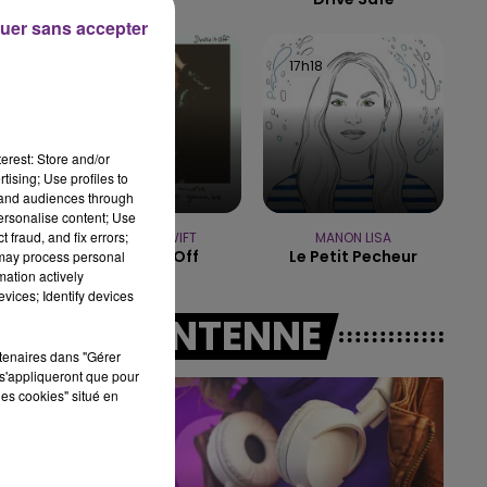
uer sans accepter
19h15 - 20h00
LA RADIO POP
17h21
17h21
17h18
17h18
erest: Store and/or
tising; Use profiles to
tand audiences through
personalise content; Use
 fraud, and fix errors;
TAYLOR SWIFT
MANON LISA
Shake It Off
Le Petit Pecheur
 may process personal
mation actively
vices; Identify devices
A L'ANTENNE
rtenaires dans "Gérer
s'appliqueront que pour
les cookies" situé en