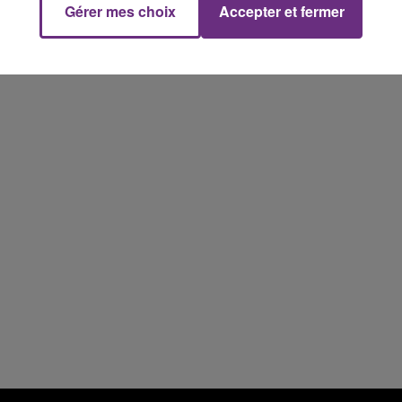
Gérer mes choix
Accepter et fermer
19h15 - 20h00
NE FM
LA RADIO POP