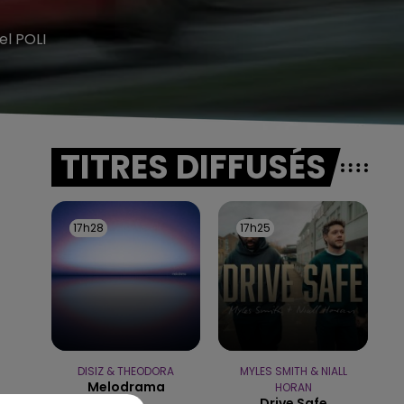
el POLI
TITRES DIFFUSÉS
17h28
17h28
17h25
17h25
DISIZ & THEODORA
MYLES SMITH & NIALL
Melodrama
HORAN
Drive Safe