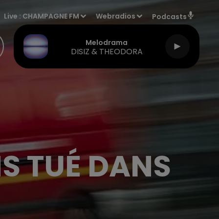
Live :
CHAMPAGNE FM
Webradios
Podcasts
Melodrama
DISIZ & THEODORA
NS TUÉ DANS