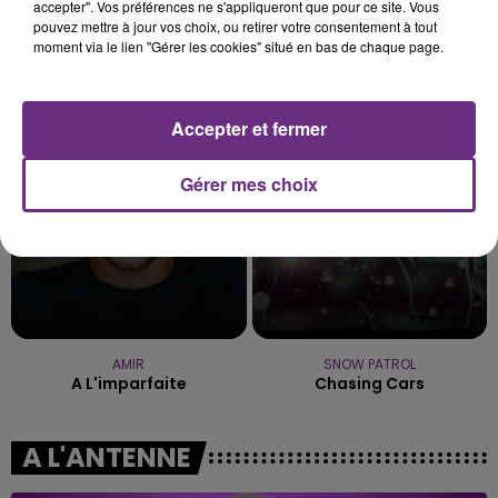
accepter". Vos préférences ne s'appliqueront que pour ce site. Vous
pouvez mettre à jour vos choix, ou retirer votre consentement à tout
moment via le lien "Gérer les cookies" situé en bas de chaque page.
TEDDY SWIMS
BRUNO MARS
Mr Know It All
24k Magic
Accepter et fermer
5h26
5h26
5h22
5h22
Gérer mes choix
AMIR
SNOW PATROL
A L'imparfaite
Chasing Cars
A L'ANTENNE