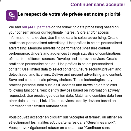
Continuer sans accepter
Le respect de votre vie privée est notre priorité
We and
our (447) partners
do the following data processing based on
your consent and/or our legitimate interest: Store and/or access
LE MAGASIN JOUÉCLUB DE REIMS FERME
information on a device; Use limited data to select advertising; Create
profiles for personalised advertising; Use profiles to select personalised
SES PORTES
advertising; Measure advertising performance; Measure content
C'était l'une des institutions du centre-ville
performance; Understand audiences through statistics or combinations
rémois. Le magasin JouéClub est contraint de
of data from different sources; Develop and improve services; Create
profiles to personalise content; Use profiles to select personalised
fermer ses portes.
TITRES DIFFUSÉS
content; Use limited data to select content; Ensure security, prevent and
detect fraud, and fix errors; Deliver and present advertising and content;
Save and communicate privacy choices. These technologies may
process personal data such as IP address and browsing data to offer
5h34
5h34
5h30
5h30
following functionalities: Identify devices based on information actively
requested; Use precise geolocation data; Match and combine data from
other data sources; Link different devices; Identify devices based on
information transmitted automatically.
Vous pouvez accepter en cliquant sur "Accepter et fermer", ou affiner en
sélectionnant les finalités et/ou partenaires dans "Gérer mes choix".
Vous pouvez également refuser en cliquant sur "Continuer sans