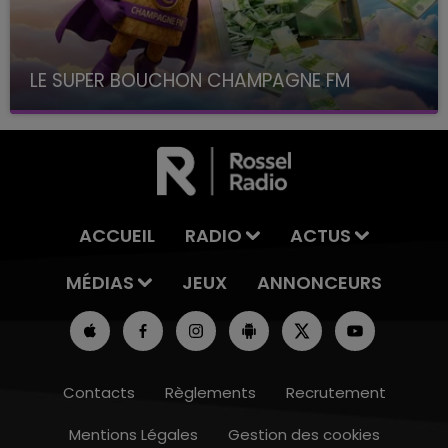
LE SUPER BOUCHON CHAMPAGNE FM
avec La Famille Champagne FM, à 8H10
ACCUEIL
RADIO
ACTUS
MÉDIAS
JEUX
ANNONCEURS
Contacts
Règlements
Recrutement
Mentions Légales
Gestion des cookies