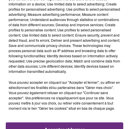
TITRES DIFFUSÉS
information on a device; Use limited data to select advertising; Create
profiles for personalised advertising; Use profiles to select personalised
advertising; Measure advertising performance; Measure content
performance; Understand audiences through statistics or combinations
10h24
10h24
10h20
10h20
of data from different sources; Develop and improve services; Create
profiles to personalise content; Use profiles to select personalised
content; Use limited data to select content; Ensure security, prevent and
detect fraud, and fix errors; Deliver and present advertising and content;
Save and communicate privacy choices. These technologies may
process personal data such as IP address and browsing data to offer
following functionalities: Identify devices based on information actively
requested; Use precise geolocation data; Match and combine data from
other data sources; Link different devices; Identify devices based on
information transmitted automatically.
ROBBIE WILLIAMS
TAYLOR SWIFT
Vous pouvez accepter en cliquant sur "Accepter et fermer", ou affiner en
Feel
Elizabeth Taylor
sélectionnant les finalités et/ou partenaires dans "Gérer mes choix".
Vous pouvez également refuser en cliquant sur "Continuer sans
accepter". Vos préférences ne s'appliqueront que pour ce site. Vous
10h17
10h17
10h13
10h13
pouvez mettre à jour vos choix, ou retirer votre consentement à tout
moment via le lien "Gérer les cookies" situé en bas de chaque page.