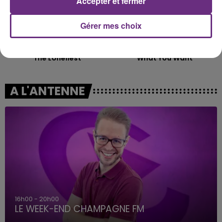
Accepter et fermer
Gérer mes choix
MANESKIN
ANGELE & JUSTICE
The Loneliest
What You Want
A L'ANTENNE
7h00 - 12h00
LE WEEK-END CHAMPAGNE FM