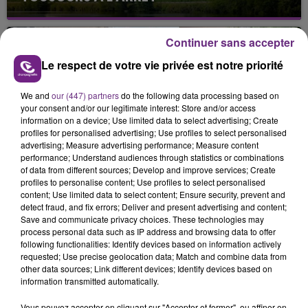
Cela fait déjà une semaine que la centrale
nucléaire ardennaise est à l'arrêt. Une situation
Continuer sans accepter
justifiée par la sécheresse intense qui est toujours
présente.
Le respect de votre vie privée est notre priorité
We and
our (447) partners
do the following data processing based on
your consent and/or our legitimate interest: Store and/or access
information on a device; Use limited data to select advertising; Create
profiles for personalised advertising; Use profiles to select personalised
advertising; Measure advertising performance; Measure content
LE MAGASIN JOUÉCLUB DE REIMS FERME
performance; Understand audiences through statistics or combinations
SES PORTES
of data from different sources; Develop and improve services; Create
profiles to personalise content; Use profiles to select personalised
C'était l'une des institutions du centre-ville
content; Use limited data to select content; Ensure security, prevent and
rémois. Le magasin JouéClub est contraint de
detect fraud, and fix errors; Deliver and present advertising and content;
fermer ses portes.
Save and communicate privacy choices. These technologies may
TITRES DIFFUSÉS
process personal data such as IP address and browsing data to offer
following functionalities: Identify devices based on information actively
requested; Use precise geolocation data; Match and combine data from
other data sources; Link different devices; Identify devices based on
14h24
14h24
14h20
14h20
information transmitted automatically.
Vous pouvez accepter en cliquant sur "Accepter et fermer", ou affiner en