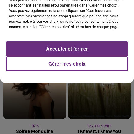
sélectionnant les finalités et/ou partenaires dans "Gérer mes choix".
Vous pouvez également refuser en cliquant sur "Continuer sans
accepter". Vos préférences ne s'appliqueront que pour ce site. Vous
pouvez mettre à jour vos choix, ou retirer votre consentement à tout
moment via le lien "Gérer les cookies" situé en bas de chaque page.
JEREMY FREROT
ELTON JOHN FEAT. DUA LIPA
Accepter et fermer
Frerot
Cold Heart
Gérer mes choix
14h17
14h17
14h10
14h10
ORIA
TAYLOR SWIFT
Soiree Mondaine
I Knew It, I Knew You