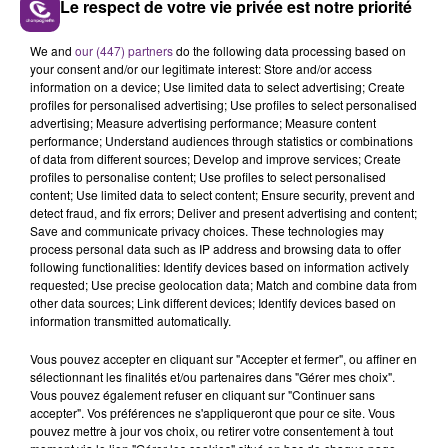
Le respect de votre vie privée est notre priorité
L'INSPECTION DU TRAVAIL RAPPELLE À
L'ORDRE SUR LES CONDITIONS DE...
We and
our (447) partners
do the following data processing based on
Alors que les dates de début des vendange 2026
your consent and/or our legitimate interest: Store and/or access
s'est avéré être plus précoce que prévu,
information on a device; Use limited data to select advertising; Create
profiles for personalised advertising; Use profiles to select personalised
l'inspection du Travail en profite pour rappeler
TITRES DIFFUSÉS
advertising; Measure advertising performance; Measure content
les conditions de...
performance; Understand audiences through statistics or combinations
of data from different sources; Develop and improve services; Create
profiles to personalise content; Use profiles to select personalised
6h57
6h57
6h55
6h55
content; Use limited data to select content; Ensure security, prevent and
detect fraud, and fix errors; Deliver and present advertising and content;
Save and communicate privacy choices. These technologies may
process personal data such as IP address and browsing data to offer
following functionalities: Identify devices based on information actively
requested; Use precise geolocation data; Match and combine data from
other data sources; Link different devices; Identify devices based on
information transmitted automatically.
Vous pouvez accepter en cliquant sur "Accepter et fermer", ou affiner en
sélectionnant les finalités et/ou partenaires dans "Gérer mes choix".
HOZIER
DJ GOJA & JASON DERULO &
Vous pouvez également refuser en cliquant sur "Continuer sans
Take Me To Church
MELODY
accepter". Vos préférences ne s'appliqueront que pour ce site. Vous
Mi Chico
pouvez mettre à jour vos choix, ou retirer votre consentement à tout