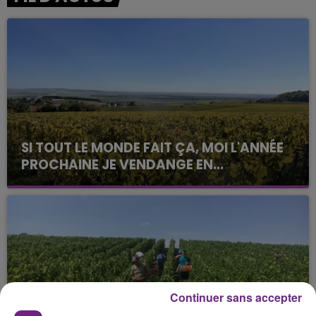
SI TOUT LE MONDE FAIT ÇA, MOI L'ANNÉE
PROCHAINE JE VENDANGE EN...
La vendange en Champagne a débuté ce jeudi 6
août dans la commune de Montgueux (Aube). Du
jamais vu !
Continuer sans accepter