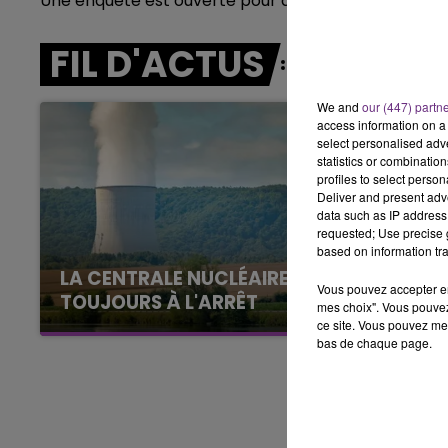
Une enquête est ouverte pour déterminer les circon
15h00 - 19h00
LE CLUB CHAMPAGNE FM
FIL D'ACTUS
We and
our (447) partn
access information on a 
select personalised ad
statistics or combinatio
profiles to select person
Deliver and present adv
data such as IP address 
requested; Use precise g
based on information tra
LA CENTRALE NUCLÉAIRE DE CHOOZ
Vous pouvez accepter en 
TOUJOURS À L'ARRÊT
mes choix". Vous pouvez
ce site. Vous pouvez met
Cela fait déjà une semaine que la centrale
bas de chaque page.
nucléaire ardennaise est à l'arrêt. Une situation
justifiée par la sécheresse intense qui est
toujours présente.
19h15 - 20h00
HAMPAGNE FM
LA RADIO POP