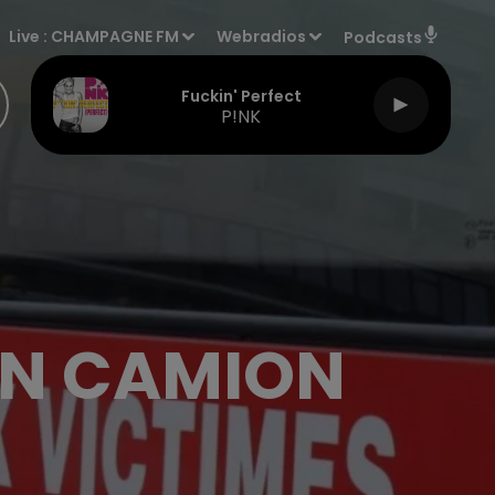
Live :
CHAMPAGNE FM
Webradios
Podcasts
Fuckin' Perfect
P!NK
UN CAMION