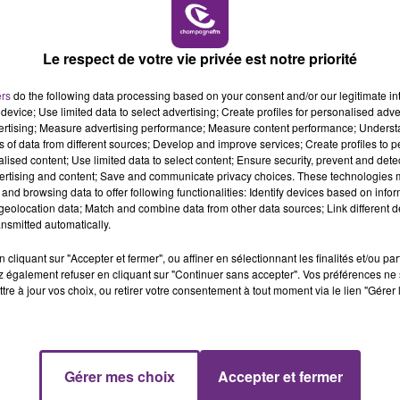
stances précises de l’accident.
19h00 - 19h15
LA POP MACHINE - CHAMPAGNE FM
Le respect de votre vie privée est notre priorité
ers
do the following data processing based on your consent and/or our legitimate int
device; Use limited data to select advertising; Create profiles for personalised adver
vertising; Measure advertising performance; Measure content performance; Unders
ns of data from different sources; Develop and improve services; Create profiles to 
alised content; Use limited data to select content; Ensure security, prevent and detect
ertising and content; Save and communicate privacy choices. These technologies
and browsing data to offer following functionalities: Identify devices based on infor
eolocation data; Match and combine data from other data sources; Link different de
nsmitted automatically.
LE MAGASIN JOUÉCLUB DE REIMS FERME
cliquant sur "Accepter et fermer", ou affiner en sélectionnant les finalités et/ou pa
SES PORTES
 également refuser en cliquant sur "Continuer sans accepter". Vos préférences ne 
tre à jour vos choix, ou retirer votre consentement à tout moment via le lien "Gérer 
C'était l'une des institutions du centre-ville
rémois. Le magasin JouéClub est contraint de
fermer ses portes.
5h00 - 6h00
LE BEST OF DE LA FAMILLE
Gérer mes choix
Accepter et fermer
CHAMPAGNE FM