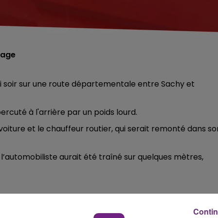
hage
 soir sur une route départementale entre Sachy et
ercuté à l'arrière par un poids lourd.
voiture et le chauffeur routier, qui serait remonté dans so
 l’automobiliste aurait été traîné sur quelques mètres,
 l'hôpital de Sedan.
Contin