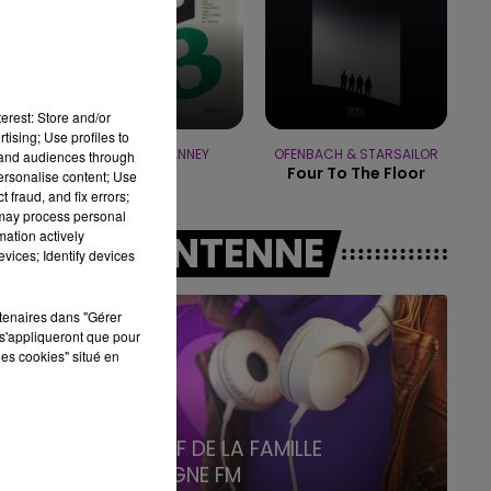
19h15 - 20h00
LA RADIO POP
erest: Store and/or
tising; Use profiles to
KENDJI & VIANNEY
OFENBACH & STARSAILOR
tand audiences through
Le Feu
Four To The Floor
personalise content; Use
 fraud, and fix errors;
 may process personal
mation actively
A L'ANTENNE
vices; Identify devices
rtenaires dans "Gérer
s'appliqueront que pour
les cookies" situé en
6h00 - 10h00
La Famille