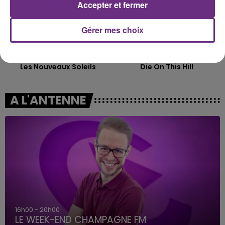
Accepter et fermer
Gérer mes choix
INDOCHINE
SIENNA SPIRO
Les Nouveaux Soleils
Die On This Hill
A L'ANTENNE
16h00 - 20h00
LE WEEK-END CHAMPAGNE FM