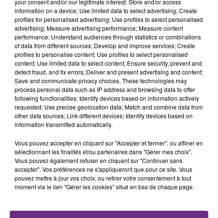
your consent and/or our legitimate interest: Store and/or access
fermer ses portes.
TITRES DIFFUSÉS
information on a device; Use limited data to select advertising; Create
profiles for personalised advertising; Use profiles to select personalised
advertising; Measure advertising performance; Measure content
performance; Understand audiences through statistics or combinations
8h02
8h02
7h59
7h59
of data from different sources; Develop and improve services; Create
profiles to personalise content; Use profiles to select personalised
content; Use limited data to select content; Ensure security, prevent and
detect fraud, and fix errors; Deliver and present advertising and content;
Save and communicate privacy choices. These technologies may
process personal data such as IP address and browsing data to offer
following functionalities: Identify devices based on information actively
requested; Use precise geolocation data; Match and combine data from
other data sources; Link different devices; Identify devices based on
information transmitted automatically.
Vous pouvez accepter en cliquant sur "Accepter et fermer", ou affiner en
KATY PERRY
TEDDY SWIMS
Hot N' Cold
Mr Know It All
sélectionnant les finalités et/ou partenaires dans "Gérer mes choix".
Vous pouvez également refuser en cliquant sur "Continuer sans
accepter". Vos préférences ne s'appliqueront que pour ce site. Vous
7h55
7h55
7h52
7h52
pouvez mettre à jour vos choix, ou retirer votre consentement à tout
moment via le lien "Gérer les cookies" situé en bas de chaque page.