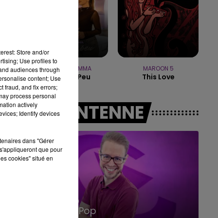
10h00 - 14h00
LE TICKET DE CAISSE
erest: Store and/or
tising; Use profiles to
JUNGELI & EMMA
MAROON 5
tand audiences through
Juste Un Peu
This Love
personalise content; Use
 fraud, and fix errors;
 may process personal
mation actively
A L'ANTENNE
vices; Identify devices
rtenaires dans "Gérer
s'appliqueront que pour
les cookies" situé en
14h00 - 15h00
La Radio Pop