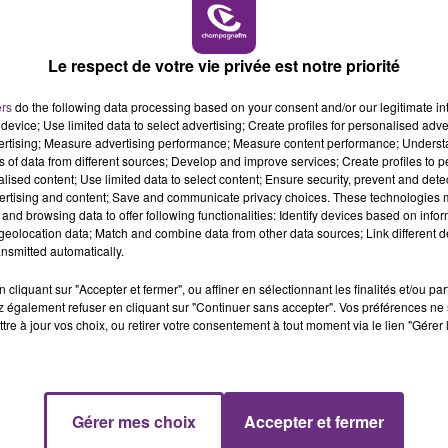
6h00 - 10h00
LA FAMILLE
Le respect de votre vie privée est notre priorité
L'INSPECTION DU TRAVAIL RAPPELLE À
ers
do the following data processing based on your consent and/or our legitimate int
device; Use limited data to select advertising; Create profiles for personalised adver
L'ORDRE SUR LES CONDITIONS DE...
vertising; Measure advertising performance; Measure content performance; Unders
Alors que les dates de début des vendange
ns of data from different sources; Develop and improve services; Create profiles to 
2026 s'est avéré être plus précoce que prévu,
alised content; Use limited data to select content; Ensure security, prevent and detect
ertising and content; Save and communicate privacy choices. These technologies
l'inspection du Travail en profite pour rappeler
and browsing data to offer following functionalities: Identify devices based on infor
les conditions de...
eolocation data; Match and combine data from other data sources; Link different de
nsmitted automatically.
cliquant sur "Accepter et fermer", ou affiner en sélectionnant les finalités et/ou pa
 également refuser en cliquant sur "Continuer sans accepter". Vos préférences ne 
tre à jour vos choix, ou retirer votre consentement à tout moment via le lien "Gérer 
10h00 - 14h00
Gérer mes choix
Accepter et fermer
LE TICKET DE CAISSE