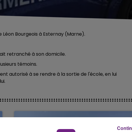
e Léon Bourgeois à Esternay (Marne).
it retranché à son domicile.
usieurs témoins.
 autorisé à se rendre à la sortie de l'école, en lui
ui.
Contin