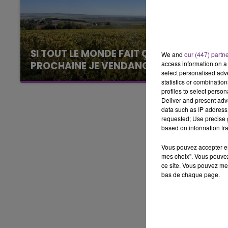
LE BEST OF DE LA FAMILLE
CHAMPAGNE FM
SI TOUT LE MONDE FAIT ÇA, MOI L'ANNÉE
We and
our (447) partn
access information on a 
PROCHAINE JE VENDANGE EN...
select personalised ad
La vendange en Champagne a débuté ce jeudi
statistics or combinatio
6 août dans la commune de Montgueux (Aube).
profiles to select person
Deliver and present adv
Du jamais vu !
data such as IP address 
requested; Use precise g
based on information tra
Vous pouvez accepter en 
mes choix". Vous pouvez
ce site. Vous pouvez met
bas de chaque page.
LE
6h00 - 10h00
La Famille