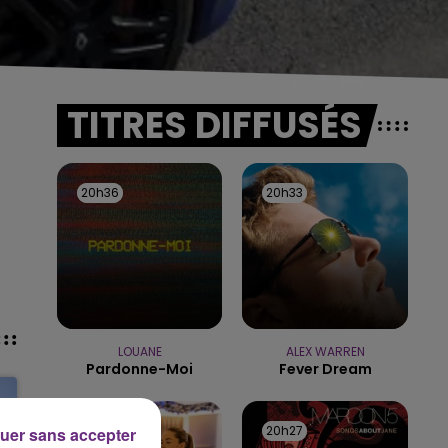
TITRES DIFFUSÉS
20h36
20h36
20h33
20h33
LOUANE
ALEX WARREN
Pardonne-Moi
Fever Dream
20h30
20h30
20h27
20h27
uer sans accepter