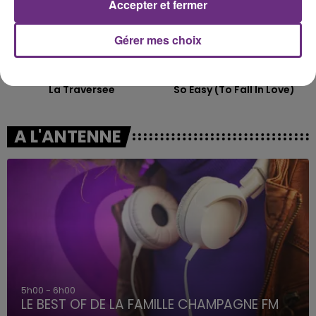
Accepter et fermer
Gérer mes choix
TRYO
OLIVIA DEAN
La Traversee
So Easy (to Fall In Love)
A L'ANTENNE
6h00 - 10h00
La Famille