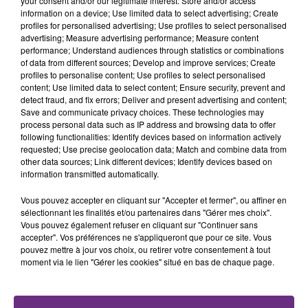
your consent and/or our legitimate interest: Store and/or access
TITRES DIFFUSÉS
information on a device; Use limited data to select advertising; Create
profiles for personalised advertising; Use profiles to select personalised
advertising; Measure advertising performance; Measure content
performance; Understand audiences through statistics or combinations
15h38
15h38
15h36
15h36
of data from different sources; Develop and improve services; Create
profiles to personalise content; Use profiles to select personalised
content; Use limited data to select content; Ensure security, prevent and
detect fraud, and fix errors; Deliver and present advertising and content;
Save and communicate privacy choices. These technologies may
process personal data such as IP address and browsing data to offer
following functionalities: Identify devices based on information actively
requested; Use precise geolocation data; Match and combine data from
other data sources; Link different devices; Identify devices based on
information transmitted automatically.
NELLY FURTADO
ALEX WARREN
Vous pouvez accepter en cliquant sur "Accepter et fermer", ou affiner en
Say It Right
Fever Dream
sélectionnant les finalités et/ou partenaires dans "Gérer mes choix".
Vous pouvez également refuser en cliquant sur "Continuer sans
accepter". Vos préférences ne s'appliqueront que pour ce site. Vous
15h29
15h29
15h26
15h26
pouvez mettre à jour vos choix, ou retirer votre consentement à tout
moment via le lien "Gérer les cookies" situé en bas de chaque page.