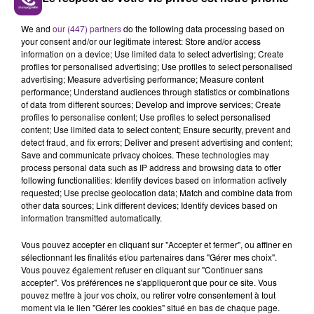
LE MAGASIN JOUÉCLUB DE REIMS FERME
We and
our (447) partners
do the following data processing based on
SES PORTES
your consent and/or our legitimate interest: Store and/or access
C'était l'une des institutions du centre-ville
information on a device; Use limited data to select advertising; Create
profiles for personalised advertising; Use profiles to select personalised
rémois. Le magasin JouéClub est contraint de
advertising; Measure advertising performance; Measure content
fermer ses portes.
performance; Understand audiences through statistics or combinations
TITRES DIFFUSÉS
of data from different sources; Develop and improve services; Create
profiles to personalise content; Use profiles to select personalised
content; Use limited data to select content; Ensure security, prevent and
5h19
5h19
5h17
5h17
detect fraud, and fix errors; Deliver and present advertising and content;
Save and communicate privacy choices. These technologies may
process personal data such as IP address and browsing data to offer
following functionalities: Identify devices based on information actively
requested; Use precise geolocation data; Match and combine data from
other data sources; Link different devices; Identify devices based on
information transmitted automatically.
Vous pouvez accepter en cliquant sur "Accepter et fermer", ou affiner en
sélectionnant les finalités et/ou partenaires dans "Gérer mes choix".
Vous pouvez également refuser en cliquant sur "Continuer sans
accepter". Vos préférences ne s'appliqueront que pour ce site. Vous
ZAHO & MC SOLAAR
AVA MAX
pouvez mettre à jour vos choix, ou retirer votre consentement à tout
Comme Caroline
Kings & Queens
moment via le lien "Gérer les cookies" situé en bas de chaque page.