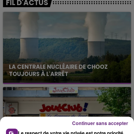
FIL D'ACTUS
LA CENTRALE NUCLÉAIRE DE CHOOZ
TOUJOURS À L'ARRÊT
Cela fait déjà une semaine que la centrale
nucléaire ardennaise est à l'arrêt. Une situation
justifiée par la sécheresse intense qui est toujours
présente.
Continuer sans accepter
Le respect de votre vie privée est notre priorité