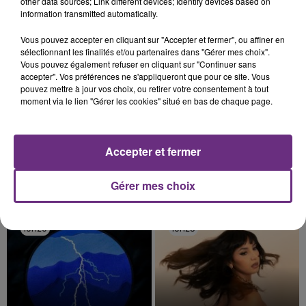
TITRES DIFFUSÉS
other data sources; Link different devices; Identify devices based on
information transmitted automatically.
Vous pouvez accepter en cliquant sur "Accepter et fermer", ou affiner en
19h40
19h40
19h36
19h36
sélectionnant les finalités et/ou partenaires dans "Gérer mes choix".
Vous pouvez également refuser en cliquant sur "Continuer sans
accepter". Vos préférences ne s'appliqueront que pour ce site. Vous
pouvez mettre à jour vos choix, ou retirer votre consentement à tout
moment via le lien "Gérer les cookies" situé en bas de chaque page.
Accepter et fermer
Gérer mes choix
LOREEN
JENNIFER LOPEZ & DAVID GUETTA
Is It Love
Save Me Tonight
19h29
19h29
19h25
19h25