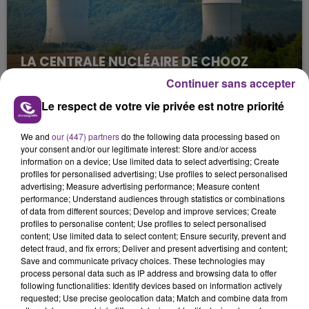
LA CENTRALE NUCLÉAIRE DE CHOOZ
TOUJOURS À L'ARRÊT
Continuer sans accepter
Cela fait déjà une semaine que la centrale
Le respect de votre vie privée est notre priorité
nucléaire ardennaise est à l'arrêt. Une situation
justifiée par la sécheresse intense qui est toujours
We and
our (447) partners
do the following data processing based on
présente.
your consent and/or our legitimate interest: Store and/or access
information on a device; Use limited data to select advertising; Create
profiles for personalised advertising; Use profiles to select personalised
advertising; Measure advertising performance; Measure content
performance; Understand audiences through statistics or combinations
of data from different sources; Develop and improve services; Create
profiles to personalise content; Use profiles to select personalised
LE MAGASIN JOUÉCLUB DE REIMS FERME
content; Use limited data to select content; Ensure security, prevent and
SES PORTES
detect fraud, and fix errors; Deliver and present advertising and content;
Save and communicate privacy choices. These technologies may
C'était l'une des institutions du centre-ville
process personal data such as IP address and browsing data to offer
rémois. Le magasin JouéClub est contraint de
following functionalities: Identify devices based on information actively
requested; Use precise geolocation data; Match and combine data from
fermer ses portes.