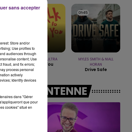
uer sans accepter
10h00 - 14h00
0h48
0h48
0h45
0h45
LE TICKET DE CAISSE
erest: Store and/or
tising; Use profiles to
tand audiences through
personalise content; Use
ANOTR & 54 ULTRA
MYLES SMITH & NIALL
Talk To You
 fraud, and fix errors;
HORAN
Drive Safe
 may process personal
mation actively
vices; Identify devices
A L'ANTENNE
rtenaires dans "Gérer
s'appliqueront que pour
les cookies" situé en