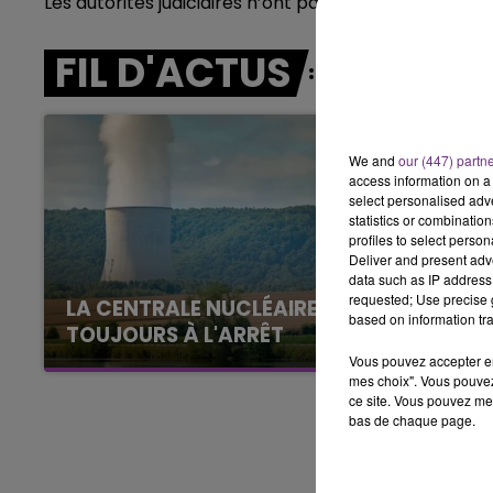
Les autorités judiciaires n’ont pas souhaité commun
5h00 - 6h00
LE BEST OF DE LA FAMILLE
CHAMPAGNE FM
FIL D'ACTUS
We and
our (447) partn
access information on a 
select personalised ad
statistics or combinatio
profiles to select person
Deliver and present adv
data such as IP address 
requested; Use precise g
LA CENTRALE NUCLÉAIRE DE CHOOZ
based on information tra
TOUJOURS À L'ARRÊT
Cela fait déjà une semaine que la centrale
Vous pouvez accepter en 
mes choix". Vous pouvez
nucléaire ardennaise est à l'arrêt. Une situation
ce site. Vous pouvez met
justifiée par la sécheresse intense qui est
bas de chaque page.
toujours présente.