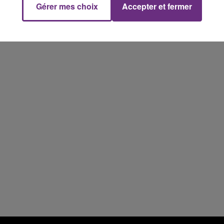
Gérer mes choix
Accepter et fermer
10h00 - 14h00
LE TICKET DE CAISSE