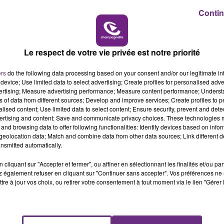
iquer sur ce dossier pour le moment.
Contin
6h00 - 10h00
LA FAMILLE
Le respect de votre vie privée est notre priorité
ers
do the following data processing based on your consent and/or our legitimate int
device; Use limited data to select advertising; Create profiles for personalised adver
vertising; Measure advertising performance; Measure content performance; Unders
ns of data from different sources; Develop and improve services; Create profiles to 
alised content; Use limited data to select content; Ensure security, prevent and detect
ertising and content; Save and communicate privacy choices. These technologies
and browsing data to offer following functionalities: Identify devices based on infor
eolocation data; Match and combine data from other data sources; Link different de
LE MAGASIN JOUÉCLUB DE REIMS FERME
nsmitted automatically.
SES PORTES
C'était l'une des institutions du centre-ville
cliquant sur "Accepter et fermer", ou affiner en sélectionnant les finalités et/ou pa
 également refuser en cliquant sur "Continuer sans accepter". Vos préférences ne 
rémois. Le magasin JouéClub est contraint de
tre à jour vos choix, ou retirer votre consentement à tout moment via le lien "Gérer 
fermer ses portes.