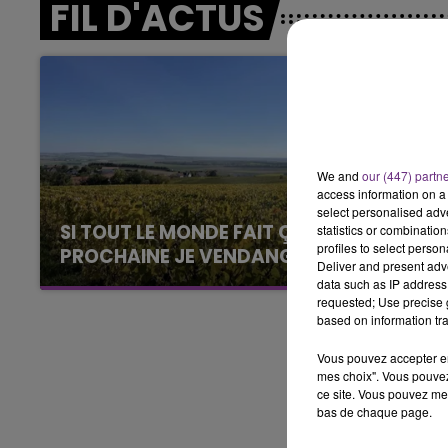
FIL D'ACTUS
6h00 - 10h00
LA FAMILLE
We and
our (447) partn
access information on a 
select personalised ad
SI TOUT LE MONDE FAIT ÇA, MOI L'ANNÉE
statistics or combinatio
profiles to select person
PROCHAINE JE VENDANGE EN...
Deliver and present adv
La vendange en Champagne a débuté ce jeudi
data such as IP address 
requested; Use precise g
6 août dans la commune de Montgueux (Aube).
based on information tra
Du jamais vu !
Vous pouvez accepter en 
mes choix". Vous pouvez
ce site. Vous pouvez met
bas de chaque page.