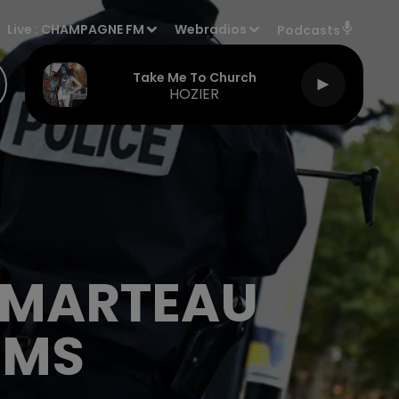
Live :
CHAMPAGNE FM
Webradios
Podcasts
Take Me To Church
HOZIER
 MARTEAU
IMS