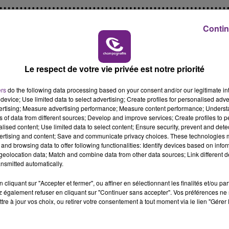
10h00 - 14h00
LE TICKET DE CAISSE
Contin
Le respect de votre vie privée est notre priorité
ers
do the following data processing based on your consent and/or our legitimate int
device; Use limited data to select advertising; Create profiles for personalised adver
vertising; Measure advertising performance; Measure content performance; Unders
L'INSPECTION DU TRAVAIL RAPPELLE À
ns of data from different sources; Develop and improve services; Create profiles to 
alised content; Use limited data to select content; Ensure security, prevent and detect
L'ORDRE SUR LES CONDITIONS DE...
ertising and content; Save and communicate privacy choices. These technologies
Alors que les dates de début des vendange
and browsing data to offer following functionalities: Identify devices based on infor
eolocation data; Match and combine data from other data sources; Link different de
2026 s'est avéré être plus précoce que prévu,
nsmitted automatically.
l'inspection du Travail en profite pour rappeler
les conditions de...
cliquant sur "Accepter et fermer", ou affiner en sélectionnant les finalités et/ou pa
 également refuser en cliquant sur "Continuer sans accepter". Vos préférences ne 
tre à jour vos choix, ou retirer votre consentement à tout moment via le lien "Gérer 