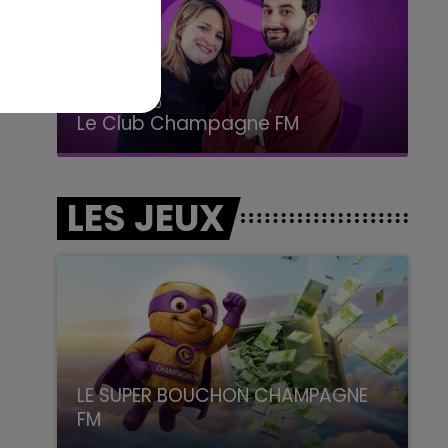
15h00 - 19h00
Le Club Champagne FM
LES JEUX
LE SUPER BOUCHON CHAMPAGNE
FM
avec La Famille Champagne FM, à 8H10