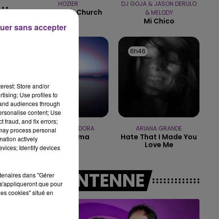
HOZIER
DJ GOJA & JASON DERULO
Take Me To Church
& MELODY
14h00 - 15h00
Mi Chico
LA RADIO POP
uer sans accepter
6h52
6h52
6h46
6h46
erest: Store and/or
tising; Use profiles to
tand audiences through
personalise content; Use
 fraud, and fix errors;
DISIZ & THEODORA
ARIANA GRANDE
 may process personal
Melodrama
Hate That I Made You
mation actively
Love Me
vices; Identify devices
A L'ANTENNE
rtenaires dans "Gérer
s'appliqueront que pour
les cookies" situé en