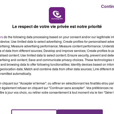
Contin
16h00 - 20h00
LE WEEK-END CHAMPAGNE FM
Le respect de votre vie privée est notre priorité
ers
do the following data processing based on your consent and/or our legitimate int
device; Use limited data to select advertising; Create profiles for personalised adver
vertising; Measure advertising performance; Measure content performance; Unders
ns of data from different sources; Develop and improve services; Create profiles to 
LE MAGASIN JOUÉCLUB DE REIMS FERME
alised content; Use limited data to select content; Ensure security, prevent and detect
SES PORTES
ertising and content; Save and communicate privacy choices. These technologies
and browsing data to offer following functionalities: Identify devices based on infor
C'était l'une des institutions du centre-ville
eolocation data; Match and combine data from other data sources; Link different de
rémois. Le magasin JouéClub est contraint de
nsmitted automatically.
fermer ses portes.
cliquant sur "Accepter et fermer", ou affiner en sélectionnant les finalités et/ou pa
 également refuser en cliquant sur "Continuer sans accepter". Vos préférences ne 
tre à jour vos choix, ou retirer votre consentement à tout moment via le lien "Gérer 