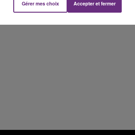
Gérer mes choix
Accepter et fermer
7h00 - 11h00
FM
BEST OF