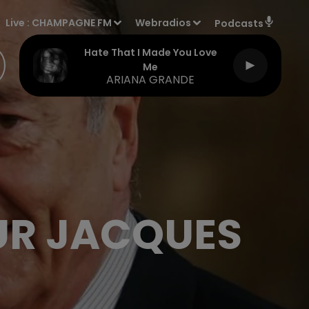
Live :
CHAMPAGNE FM
Webradios
Podcasts
Hate That I Made You Love
Me
ARIANA GRANDE
UR JACQUES