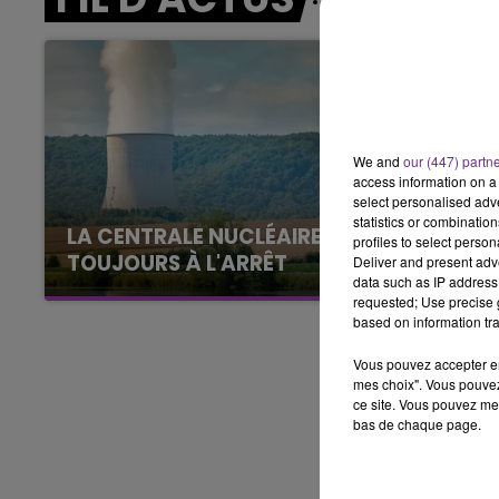
11h00 - 16h00
LE WEEK-END CHAMPAGNE FM
We and
our (447) partn
access information on a 
select personalised ad
statistics or combinatio
LA CENTRALE NUCLÉAIRE DE CHOOZ
profiles to select person
TOUJOURS À L'ARRÊT
Deliver and present adv
data such as IP address 
Cela fait déjà une semaine que la centrale
requested; Use precise g
nucléaire ardennaise est à l'arrêt. Une situation
based on information tra
justifiée par la sécheresse intense qui est
Vous pouvez accepter en 
toujours présente.
mes choix". Vous pouvez
ce site. Vous pouvez met
bas de chaque page.