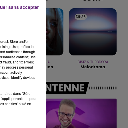
uer sans accepter
7h00 - 11h00
BEST OF
13h39
13h39
13h36
13h36
erest: Store and/or
tising; Use profiles to
tand audiences through
personalise content; Use
 fraud, and fix errors;
BEBE REXHA
DISIZ & THEODORA
New Religion
Melodrama
 may process personal
mation actively
vices; Identify devices
A L'ANTENNE
rtenaires dans "Gérer
s'appliqueront que pour
les cookies" situé en