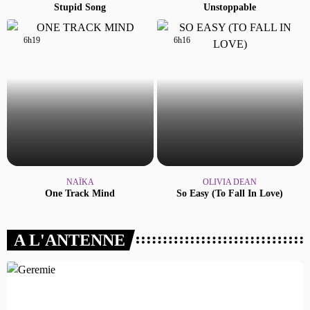
Stupid Song
Unstoppable
6h19
6h19
6h16
6h16
NAÏKA
OLIVIA DEAN
One Track Mind
So Easy (to Fall In Love)
A L'ANTENNE