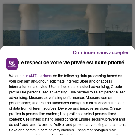
Continuer sans accepter
LA CENTRALE NUCLÉAIRE DE CHOOZ
Le respect de votre vie privée est notre priorité
TOUJOURS À L'ARRÊT
Cela fait déjà une semaine que la centrale
We and
our (447) partners
do the following data processing based on
nucléaire ardennaise est à l'arrêt. Une situation
your consent and/or our legitimate interest: Store and/or access
information on a device; Use limited data to select advertising; Create
justifiée par la sécheresse intense qui est toujours
profiles for personalised advertising; Use profiles to select personalised
présente.
advertising; Measure advertising performance; Measure content
performance; Understand audiences through statistics or combinations
of data from different sources; Develop and improve services; Create
profiles to personalise content; Use profiles to select personalised
content; Use limited data to select content; Ensure security, prevent and
detect fraud, and fix errors; Deliver and present advertising and content;
Save and communicate privacy choices. These technologies may
LE MAGASIN JOUÉCLUB DE REIMS FERME