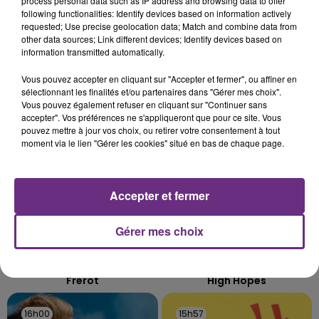
process personal data such as IP address and browsing data to offer
SES PORTES
following functionalities: Identify devices based on information actively
requested; Use precise geolocation data; Match and combine data from
C'était l'une des institutions du centre-ville
other data sources; Link different devices; Identify devices based on
rémois. Le magasin JouéClub est contraint de
information transmitted automatically.
fermer ses portes.
TITRES DIFFUSÉS
Vous pouvez accepter en cliquant sur "Accepter et fermer", ou affiner en
sélectionnant les finalités et/ou partenaires dans "Gérer mes choix".
Vous pouvez également refuser en cliquant sur "Continuer sans
accepter". Vos préférences ne s'appliqueront que pour ce site. Vous
16h06
16h06
16h03
16h03
pouvez mettre à jour vos choix, ou retirer votre consentement à tout
moment via le lien "Gérer les cookies" situé en bas de chaque page.
Accepter et fermer
Gérer mes choix
JEREMY FREROT
PANIC! AT THE DISCO
Frerot
High Hopes
16h00
16h00
15h57
15h57