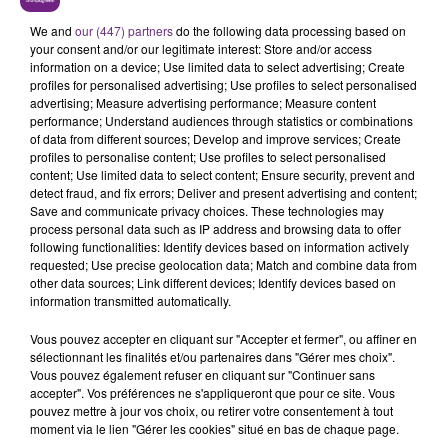
SES PORTES
We and
our (447) partners
do the following data processing based on
C'était l'une des institutions du centre-ville
your consent and/or our legitimate interest: Store and/or access
rémois. Le magasin JouéClub est contraint de
information on a device; Use limited data to select advertising; Create
fermer ses portes.
profiles for personalised advertising; Use profiles to select personalised
TITRES DIFFUSÉS
advertising; Measure advertising performance; Measure content
performance; Understand audiences through statistics or combinations
of data from different sources; Develop and improve services; Create
profiles to personalise content; Use profiles to select personalised
21h01
21h01
20h59
20h59
content; Use limited data to select content; Ensure security, prevent and
detect fraud, and fix errors; Deliver and present advertising and content;
Save and communicate privacy choices. These technologies may
process personal data such as IP address and browsing data to offer
following functionalities: Identify devices based on information actively
requested; Use precise geolocation data; Match and combine data from
other data sources; Link different devices; Identify devices based on
information transmitted automatically.
Vous pouvez accepter en cliquant sur "Accepter et fermer", ou affiner en
sélectionnant les finalités et/ou partenaires dans "Gérer mes choix".
TEMPER CITY
DJ GOJA & JASON DERULO &
Vous pouvez également refuser en cliquant sur "Continuer sans
Self Aware
MELODY
accepter". Vos préférences ne s'appliqueront que pour ce site. Vous
Mi Chico
pouvez mettre à jour vos choix, ou retirer votre consentement à tout
moment via le lien "Gérer les cookies" situé en bas de chaque page.