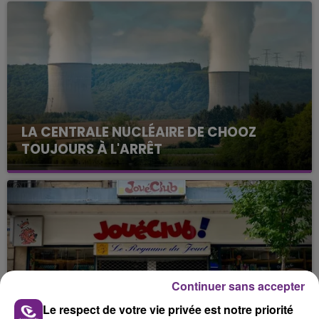
LA CENTRALE NUCLÉAIRE DE CHOOZ
TOUJOURS À L'ARRÊT
Cela fait déjà une semaine que la centrale
nucléaire ardennaise est à l'arrêt. Une situation
justifiée par la sécheresse intense qui est toujours
présente.
Continuer sans accepter
LE MAGASIN JOUÉCLUB DE REIMS FERME
Le respect de votre vie privée est notre priorité