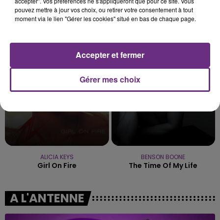
accepter". Vos préférences ne s'appliqueront que pour ce site. Vous
pouvez mettre à jour vos choix, ou retirer votre consentement à tout
moment via le lien "Gérer les cookies" situé en bas de chaque page.
DJO
ALEX WARREN
End Of Beginning
Fever Dream
Accepter et fermer
6h30
6h30
6h26
6h26
Gérer mes choix
ALICIA KEYS
BENSON BOONE
Girl On Fire
The Time Of My Life
A L'ANTENNE