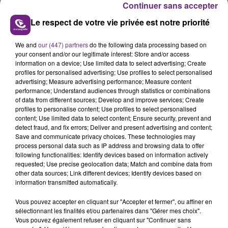
Continuer sans accepter
Le respect de votre vie privée est notre priorité
We and
our (447) partners
do the following data processing based on
your consent and/or our legitimate interest: Store and/or access
L'INSPECTION DU TRAVAIL RAPPELLE À
information on a device; Use limited data to select advertising; Create
L'ORDRE SUR LES CONDITIONS DE...
profiles for personalised advertising; Use profiles to select personalised
advertising; Measure advertising performance; Measure content
Alors que les dates de début des vendange 2026
performance; Understand audiences through statistics or combinations
s'est avéré être plus précoce que prévu,
of data from different sources; Develop and improve services; Create
profiles to personalise content; Use profiles to select personalised
l'inspection du Travail en profite pour rappeler
TITRES DIFFUSÉS
content; Use limited data to select content; Ensure security, prevent and
les conditions de...
detect fraud, and fix errors; Deliver and present advertising and content;
Save and communicate privacy choices. These technologies may
process personal data such as IP address and browsing data to offer
6h38
6h38
6h35
6h35
following functionalities: Identify devices based on information actively
requested; Use precise geolocation data; Match and combine data from
other data sources; Link different devices; Identify devices based on
information transmitted automatically.
Vous pouvez accepter en cliquant sur "Accepter et fermer", ou affiner en
sélectionnant les finalités et/ou partenaires dans "Gérer mes choix".
Vous pouvez également refuser en cliquant sur "Continuer sans