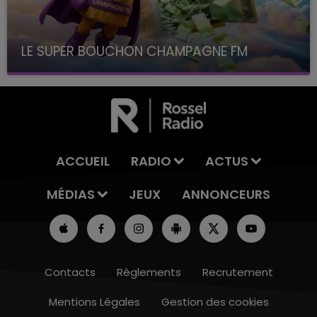
LE SUPER BOUCHON CHAMPAGNE FM
avec La Famille Champagne FM, à 8H10
ACCUEIL
RADIO
ACTUS
MÉDIAS
JEUX
ANNONCEURS
Contacts
Règlements
Recrutement
Mentions Légales
Gestion des cookies